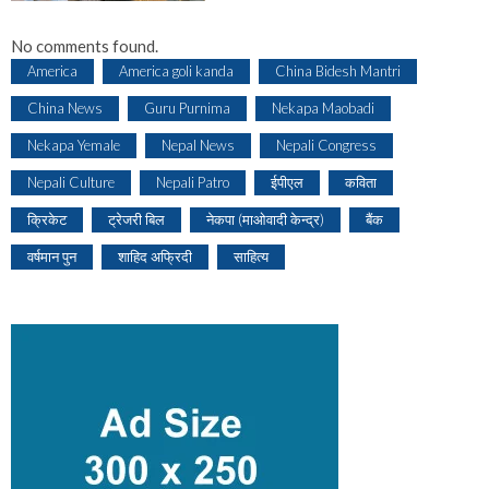
No comments found.
America
America goli kanda
China Bidesh Mantri
China News
Guru Purnima
Nekapa Maobadi
Nekapa Yemale
Nepal News
Nepali Congress
Nepali Culture
Nepali Patro
ईपीएल
कविता
क्रिकेट
ट्रेजरी बिल
नेकपा (माओवादी केन्द्र)
बैंक
वर्षमान पुन
शाहिद अफ्रिदी
साहित्य