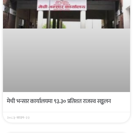
मेची भन्सार कार्यालयमा ९३.३० प्रतिशत राजस्व सङ्कलन
२०८३-साउन-२२