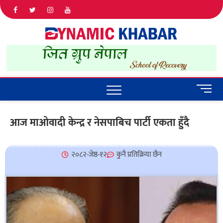
Dyna
ALL NEWS
IN NEPAL
Khab
M
e
n
आज माओवादी केन्द्र र नेसपाबिच पार्टी एकता हुँदै
u
B
u
२०८२-जेष्ठ-१२
कुनै प्रतिक्रिया छैन
t
t
o
n