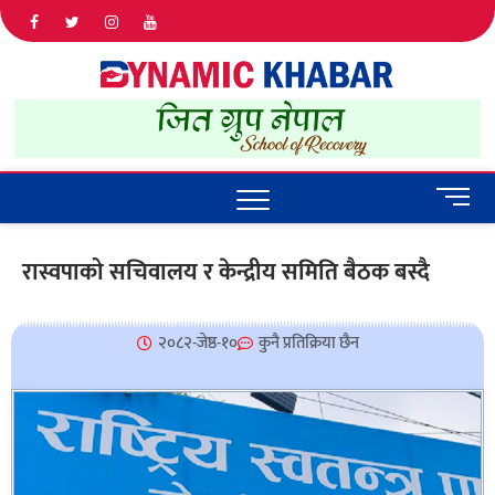
Dyna
ALL NEWS
IN NEPAL
Khab
M
e
n
रास्वपाको सचिवालय र केन्द्रीय समिति बैठक बस्दै
u
B
u
२०८२-जेष्ठ-१०
कुनै प्रतिक्रिया छैन
t
t
o
n