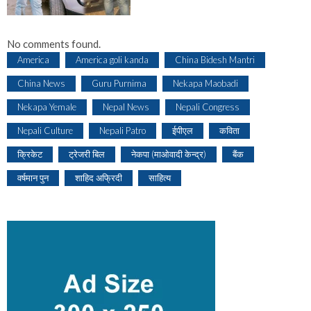
No comments found.
America
America goli kanda
China Bidesh Mantri
China News
Guru Purnima
Nekapa Maobadi
Nekapa Yemale
Nepal News
Nepali Congress
Nepali Culture
Nepali Patro
ईपीएल
कविता
क्रिकेट
ट्रेजरी बिल
नेकपा (माओवादी केन्द्र)
बैंक
वर्षमान पुन
शाहिद अफ्रिदी
साहित्य