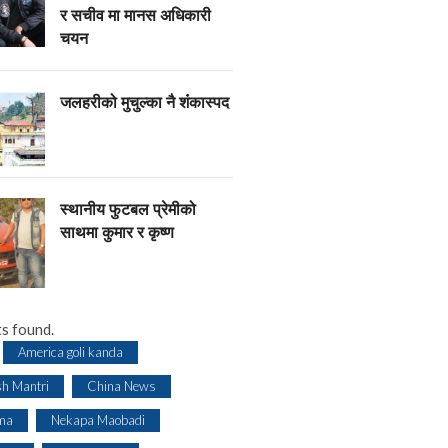
र सचीव मा मानस अधिकारी
चयन
जलहरीको मुचुल्का नै शंंकास्पद
स्थानीय फुटबल प्रेमीको
साथमा कुमार र कृष्ण
s found.
America goli kanda
sh Mantri
China News
ma
Nekapa Maobadi