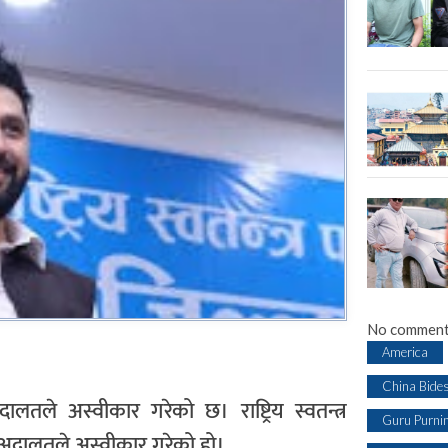
No comment
America
China Bide
लतले अस्वीकार गरेको छ। राष्ट्रिय स्वतन्त्र
Guru Purni
्च अदालतले अस्वीकार गरेको हो।