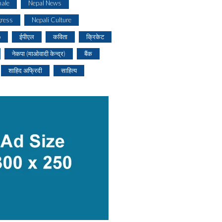
ale
Nepal News
gress
Nepali Culture
o
ईपीएल
कविता
क्रिकेट
नेकपा (माओवादी केन्द्र)
बैंक
शाहिद अफ्रिदी
साहित्य