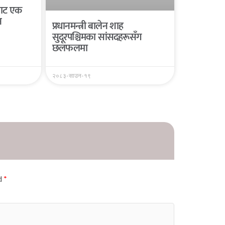
यबाट एक
न
प्रधानमन्त्री बालेन शाह
सुदूरपश्चिमका सांसदहरूसँग
छलफलमा
२०८३-साउन-१९
ed
*