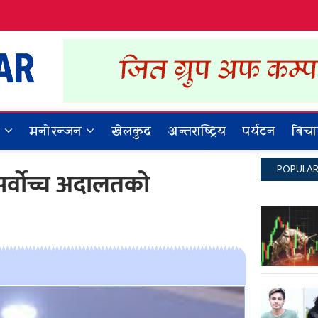
Dynamic Khabar
ALL NEWS IN NEPAL
र
मनोरन्जन
खेलकुद
अन्तराष्ट्रिय
पर्यटन
बिचा
POPULA
सर्वोच्च अदालतको