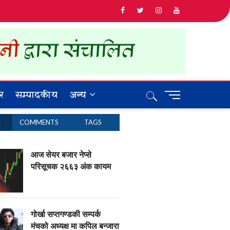
र
सम्पादकीय
अन्य
M
e
n
R
COMMENTS
TAGS
u
B
u
आज सेयर बजार नेप्से
t
परिसूचक २६६३ अंक कायम
t
o
n
गोर्खा सप्तगण्डकी सम्पर्क
मंचको अध्यक्ष मा कपिल बन्जारा