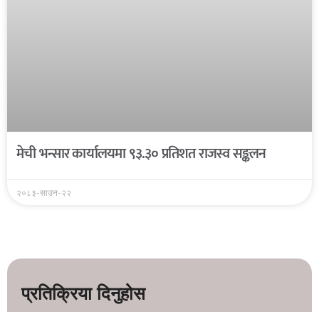
मेची भन्सार कार्यालयमा ९३.३० प्रतिशत राजस्व सङ्कलन
२०८३-साउन-२२