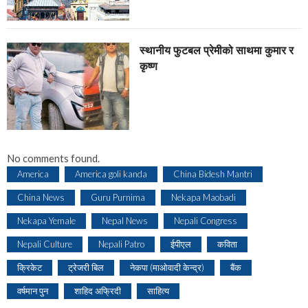
स्थानीय फुटबल प्रेमीको साथमा कुमार र
कृष्ण
No comments found.
America
America goli kanda
China Bidesh Mantri
China News
Guru Purnima
Nekapa Maobadi
Nekapa Yemale
Nepal News
Nepali Congress
Nepali Culture
Nepali Patro
ईपीएल
कविता
क्रिकेट
ट्रेजरी बिल
नेकपा (माओवादी केन्द्र)
बैंक
वर्षमान पुन
शाहिद अफ्रिदी
साहित्य