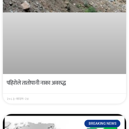
पहिरोले तातोपानी नाका अवरुद्ध
२०८३-साउन-२४
BREAKING NEWS