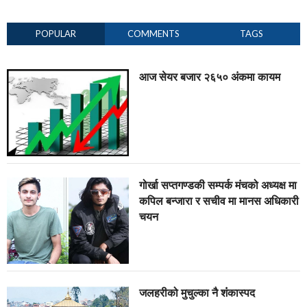
POPULAR
COMMENTS
TAGS
आज सेयर बजार २६५० अंकमा कायम
गोर्खा सप्तगण्डकी सम्पर्क मंचको अध्यक्ष मा
कपिल बन्जारा र सचीव मा मानस अधिकारी
चयन
जलहरीको मुचुल्का नै शंंकास्पद