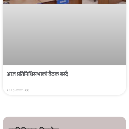
आज प्रतिनिधिसभाको बैठक बस्दै
२०८३-साउन-२२