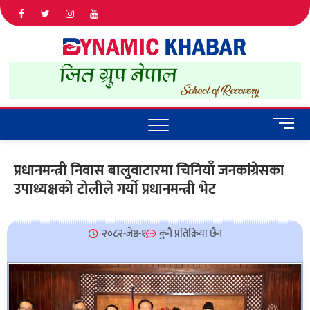
Dyna
ALL NEWS
IN NEPAL
Khab
M
e
n
प्रधानमन्त्री निवास बालुवाटारमा चिनियाँ जनकांग्रेसका
u
उपाध्यक्षको टोलीले गर्याे प्रधानमन्त्री भेट
B
u
t
t
२०८२-जेष्ठ-१
कुनै प्रतिक्रिया छैन
o
n