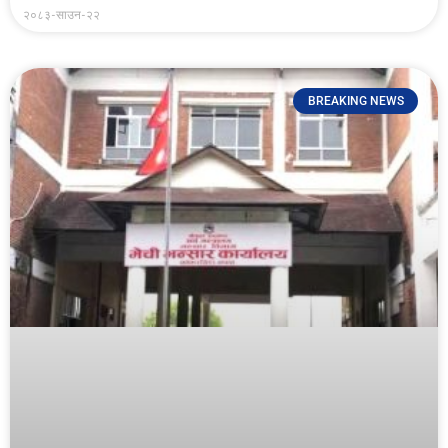
२०८३-साउन-२२
BREAKING NEWS