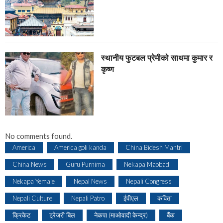
स्थानीय फुटबल प्रेमीको साथमा कुमार र
कृष्ण
No comments found.
America
America goli kanda
China Bidesh Mantri
China News
Guru Purnima
Nekapa Maobadi
Nekapa Yemale
Nepal News
Nepali Congress
Nepali Culture
Nepali Patro
ईपीएल
कविता
क्रिकेट
ट्रेजरी बिल
नेकपा (माओवादी केन्द्र)
बैंक