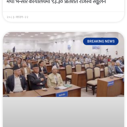
मेची भन्सार कार्यालयमा ९३.३० प्रतिशत राजस्व सङ्कलन
२०८३-साउन-२२
BREAKING NEWS