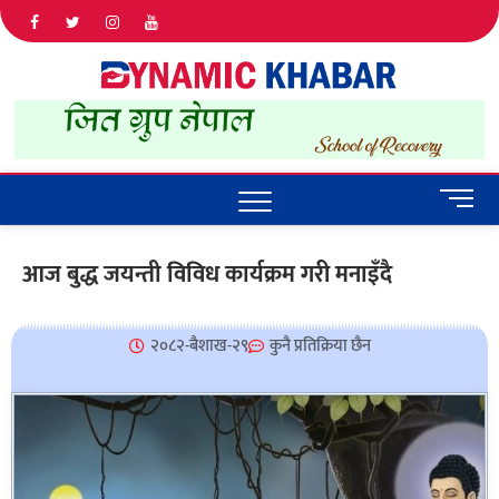
Dyna
ALL NEWS
IN NEPAL
Khab
M
e
n
आज बुद्ध जयन्ती विविध कार्यक्रम गरी मनाइँदै
u
B
u
२०८२-बैशाख-२९
कुनै प्रतिक्रिया छैन
t
t
o
n