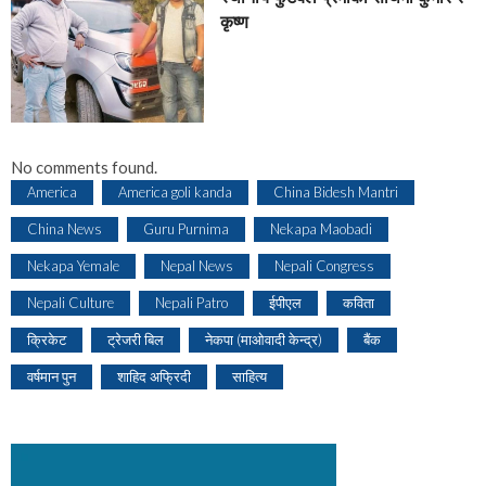
कृष्ण
No comments found.
America
America goli kanda
China Bidesh Mantri
China News
Guru Purnima
Nekapa Maobadi
Nekapa Yemale
Nepal News
Nepali Congress
Nepali Culture
Nepali Patro
ईपीएल
कविता
क्रिकेट
ट्रेजरी बिल
नेकपा (माओवादी केन्द्र)
बैंक
वर्षमान पुन
शाहिद अफ्रिदी
साहित्य