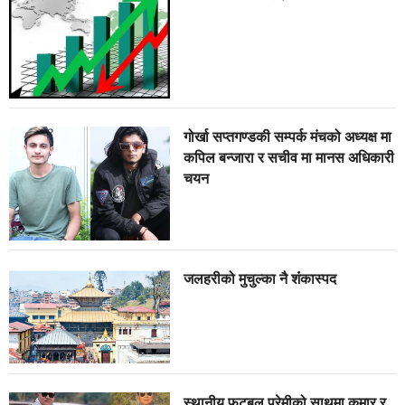
गोर्खा सप्तगण्डकी सम्पर्क मंचको अध्यक्ष मा
कपिल बन्जारा र सचीव मा मानस अधिकारी
चयन
जलहरीको मुचुल्का नै शंंकास्पद
स्थानीय फुटबल प्रेमीको साथमा कुमार र