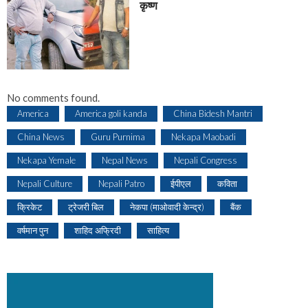
कृष्ण
No comments found.
America
America goli kanda
China Bidesh Mantri
China News
Guru Purnima
Nekapa Maobadi
Nekapa Yemale
Nepal News
Nepali Congress
Nepali Culture
Nepali Patro
ईपीएल
कविता
क्रिकेट
ट्रेजरी बिल
नेकपा (माओवादी केन्द्र)
बैंक
वर्षमान पुन
शाहिद अफ्रिदी
साहित्य