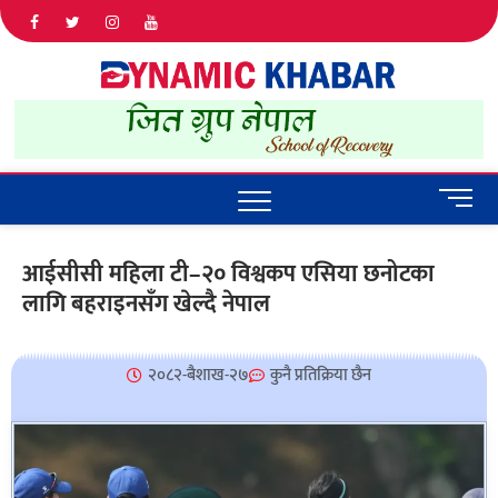
Dyna
ALL NEWS
IN NEPAL
Khab
M
e
n
आईसीसी महिला टी–२० विश्वकप एसिया छनोटका
u
लागि बहराइनसँग खेल्दै नेपाल
B
u
t
t
२०८२-बैशाख-२७
कुनै प्रतिक्रिया छैन
o
n