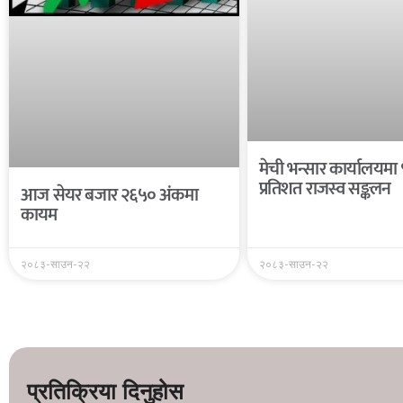
मेची भन्सार कार्यालयमा
प्रतिशत राजस्व सङ्कलन
आज सेयर बजार २६५० अंकमा
कायम
२०८३-साउन-२२
२०८३-साउन-२२