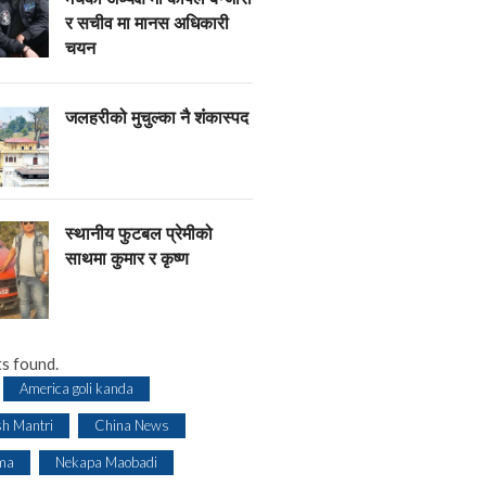
र सचीव मा मानस अधिकारी
चयन
जलहरीको मुचुल्का नै शंंकास्पद
स्थानीय फुटबल प्रेमीको
साथमा कुमार र कृष्ण
s found.
America goli kanda
sh Mantri
China News
ma
Nekapa Maobadi