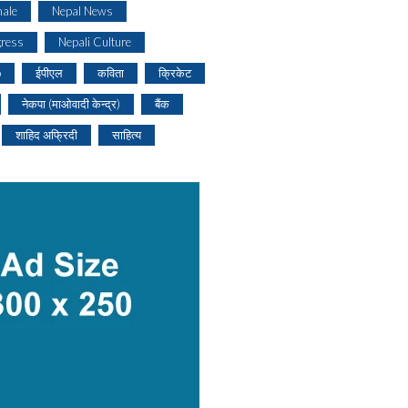
ale
Nepal News
gress
Nepali Culture
o
ईपीएल
कविता
क्रिकेट
नेकपा (माओवादी केन्द्र)
बैंक
शाहिद अफ्रिदी
साहित्य