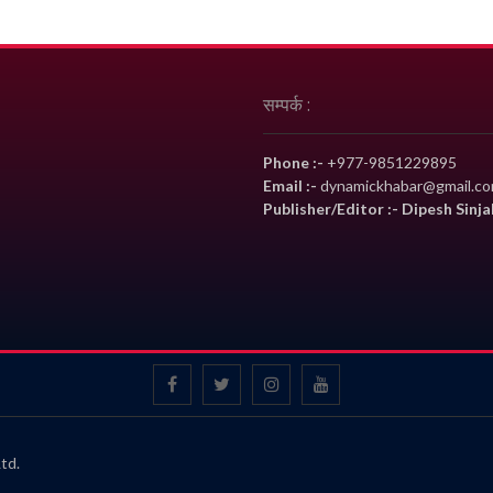
सम्पर्क :
Phone :-
+977-9851229895
Email :-
dynamickhabar@gmail.c
Publisher/Editor :- Dipesh Sinja
td.