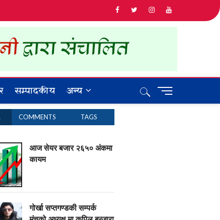
र
सम्पादकीय
अन्य
M
e
n
R
COMMENTS
TAGS
u
B
u
आज सेयर बजार २६५० अंकमा
t
कायम
t
o
n
गोर्खा सप्तगण्डकी सम्पर्क
मंचको अध्यक्ष मा कपिल बन्जारा