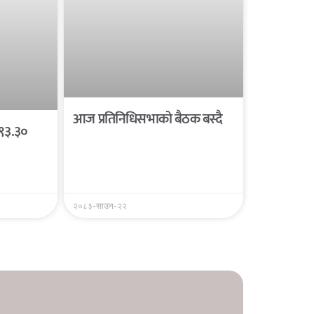
आज प्रतिनिधिसभाको बैठक बस्दै
 ९३.३०
२०८३-साउन-२२