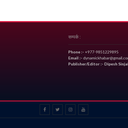
सम्पर्क :
Phone :-
+977-9851229895
Email :-
dynamickhabar@gmail.c
Publisher/Editor :- Dipesh Sinja