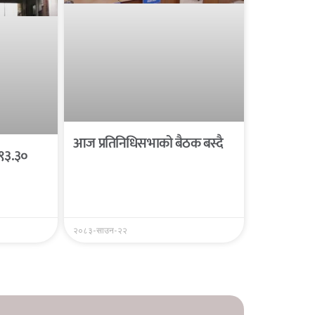
आज प्रतिनिधिसभाको बैठक बस्दै
 ९३.३०
२०८३-साउन-२२