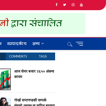
र
सम्पादकीय
अन्य
M
e
n
R
COMMENTS
TAGS
u
B
u
आज सेयर बजार २६५० अंकमा
t
कायम
t
o
n
गोर्खा सप्तगण्डकी सम्पर्क
मंचको अध्यक्ष मा कपिल बन्जारा