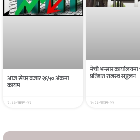
मेची भन्सार कार्यालयमा
प्रतिशत राजस्व सङ्कलन
आज सेयर बजार २६५० अंकमा
कायम
२०८३-साउन-२२
२०८३-साउन-२२