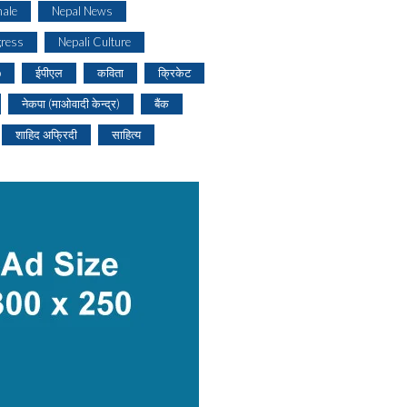
ale
Nepal News
gress
Nepali Culture
o
ईपीएल
कविता
क्रिकेट
नेकपा (माओवादी केन्द्र)
बैंक
शाहिद अफ्रिदी
साहित्य