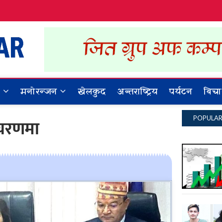
Dynamic Khabar
ALL NEWS IN NEPAL
र
मनोरन्जन
खेलकुद
अन्तराष्ट्रिय
पर्यटन
बिचा
POPULA
 चरणमा