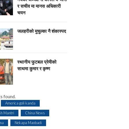
र सचीव मा मानस अधिकारी
चयन
जलहरीको मुचुल्का नै शंंकास्पद
स्थानीय फुटबल प्रेमीको
साथमा कुमार र कृष्ण
s found.
America goli kanda
sh Mantri
China News
ma
Nekapa Maobadi