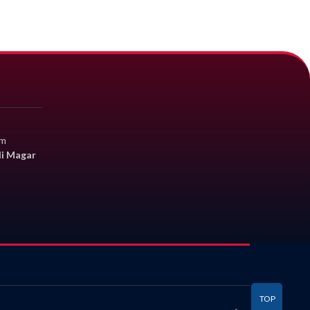
om
li Magar
TOP