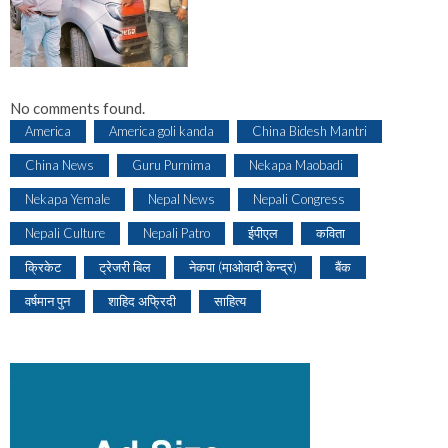
No comments found.
America
America goli kanda
China Bidesh Mantri
China News
Guru Purnima
Nekapa Maobadi
Nekapa Yemale
Nepal News
Nepali Congress
Nepali Culture
Nepali Patro
ईपीएल
कविता
क्रिकेट
ट्रेजरी बिल
नेकपा (माओवादी केन्द्र)
बैंक
वर्षमान पुन
शाहिद अफ्रिदी
साहित्य