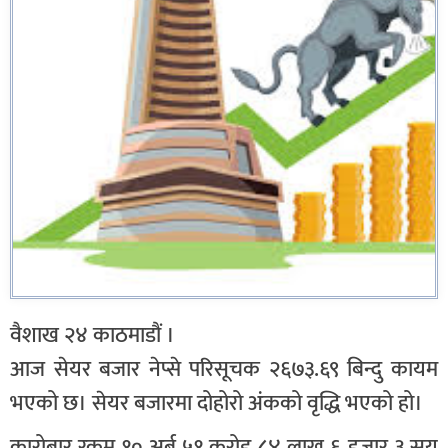
वैशाख २४ काठमाडौं ।
आज सेयर बजार नेप्से परिसूचक २६७३.६९ बिन्दु कायम
भएको छ। सेयर बजारमा दोहोरो अंकको वृद्धि भएको हो।
कारोबार रकम १० अर्ब ५१ करोड ८४ लाख ६ हजार ३ सय