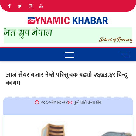
Dyna
ALL NEWS
IN NEPAL
Khab
M
e
n
आज सेयर बजार नेप्से परिसूचक बढ्यो २६७३.६९ बिन्दु
u
कायम
B
u
t
t
२०८२-बैशाख-२४
कुनै प्रतिक्रिया छैन
o
n