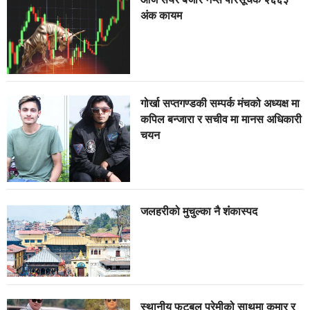
अंक कायम
गोर्खा सप्तगण्डकी सम्पर्क मंचको अध्यक्ष मा
कपिल बन्जारा र सचीव मा मानस अधिकारी
चयन
जलहरीको मुचुल्का नै शंंकास्पद
स्थानीय फुटबल प्रेमीको साथमा कुमार र