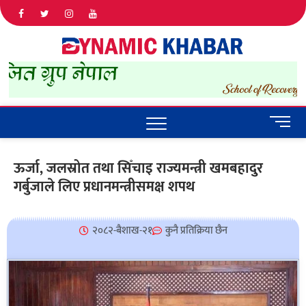
Dyna
ALL NEWS
IN NEPAL
Khab
M
e
n
ऊर्जा, जलस्रोत तथा सिँचाइ राज्यमन्त्री खमबहादुर
u
गर्बुजाले लिए प्रधानमन्त्रीसमक्ष शपथ
B
u
t
t
२०८२-बैशाख-२१
कुनै प्रतिक्रिया छैन
o
n