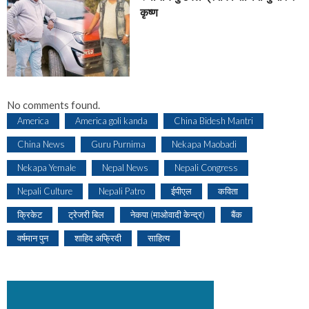
कृष्ण
No comments found.
America
America goli kanda
China Bidesh Mantri
China News
Guru Purnima
Nekapa Maobadi
Nekapa Yemale
Nepal News
Nepali Congress
Nepali Culture
Nepali Patro
ईपीएल
कविता
क्रिकेट
ट्रेजरी बिल
नेकपा (माओवादी केन्द्र)
बैंक
वर्षमान पुन
शाहिद अफ्रिदी
साहित्य