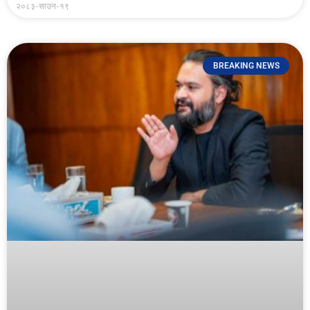
२०८३-साउन-१९
BREAKING NEWS