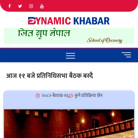
Dyna
ALL NEWS
IN NEPAL
Khab
M
e
n
आज ११ बजे प्रतिनिधिसभा बैठक बस्दै
u
B
u
२०८२-बैशाख-१६
कुनै प्रतिक्रिया छैन
t
t
o
n