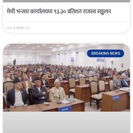
मेची भन्सार कार्यालयमा ९३.३० प्रतिशत राजस्व सङ्कलन
२०८३-साउन-२२
BREAKING NEWS