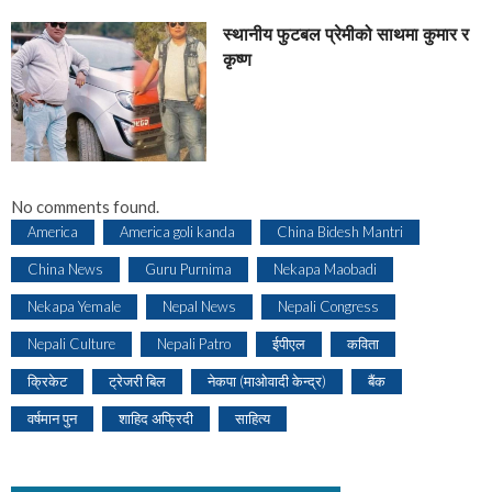
स्थानीय फुटबल प्रेमीको साथमा कुमार र
कृष्ण
No comments found.
America
America goli kanda
China Bidesh Mantri
China News
Guru Purnima
Nekapa Maobadi
Nekapa Yemale
Nepal News
Nepali Congress
Nepali Culture
Nepali Patro
ईपीएल
कविता
क्रिकेट
ट्रेजरी बिल
नेकपा (माओवादी केन्द्र)
बैंक
वर्षमान पुन
शाहिद अफ्रिदी
साहित्य