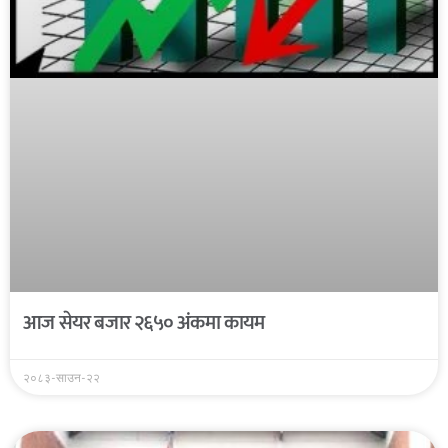
आज सेयर बजार २६५० अंकमा कायम
२०८३-साउन-२२