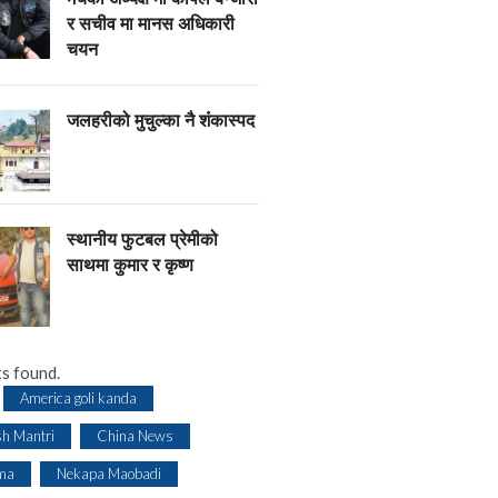
र सचीव मा मानस अधिकारी
चयन
जलहरीको मुचुल्का नै शंंकास्पद
स्थानीय फुटबल प्रेमीको
साथमा कुमार र कृष्ण
s found.
America goli kanda
sh Mantri
China News
ma
Nekapa Maobadi