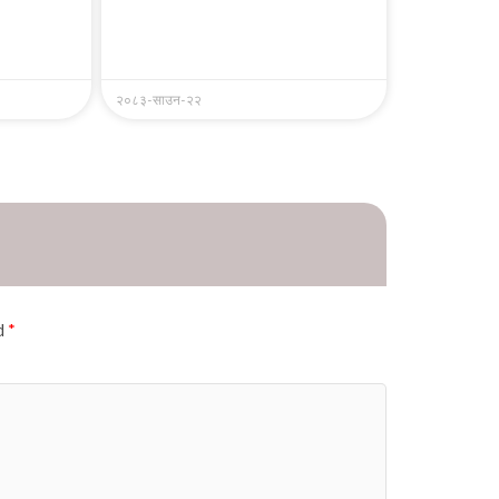
२०८३-साउन-२२
ed
*