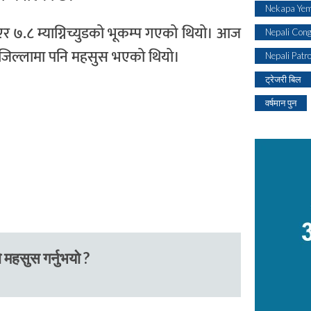
Nekapa Yem
र ७.८ म्याग्निच्युडको भूकम्प गएको थियो। आज
Nepali Con
 जिल्लामा पनि महसुस भएको थियो।
Nepali Patr
ट्रेजरी बिल
वर्षमान पुन
 महसुस गर्नुभयो ?