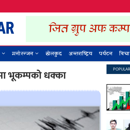
Dynamic Khabar
ALL NEWS IN NEPAL
र
मनोरन्जन
खेलकुद
अन्तराष्ट्रिय
पर्यटन
बिचा
POPULA
मा भूकम्पको धक्का