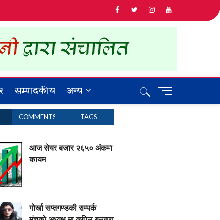
र
सम्पादकीय
अन्य
M
e
n
R
COMMENTS
TAGS
u
B
u
आज सेयर बजार २६५० अंकमा
t
कायम
t
o
n
गोर्खा सप्तगण्डकी सम्पर्क
मंचको अध्यक्ष मा कपिल बन्जारा