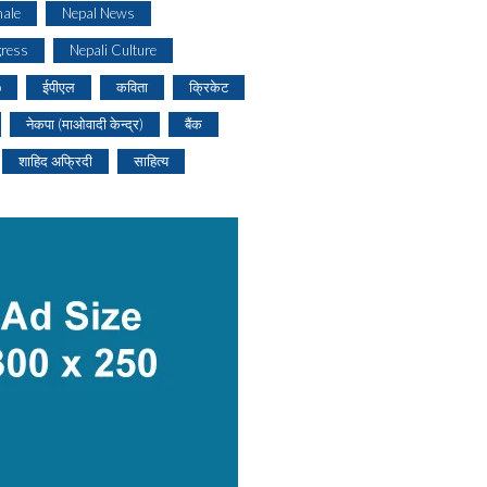
ale
Nepal News
gress
Nepali Culture
o
ईपीएल
कविता
क्रिकेट
नेकपा (माओवादी केन्द्र)
बैंक
शाहिद अफ्रिदी
साहित्य