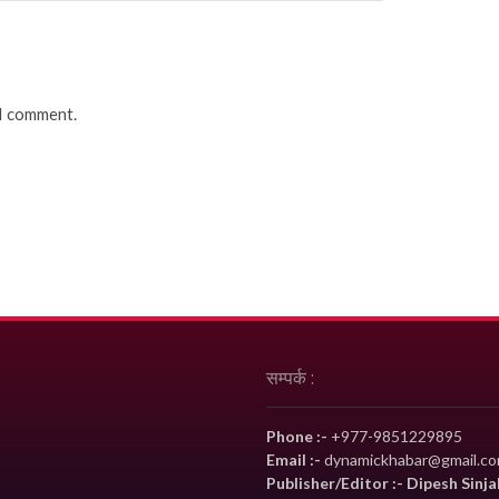
 I comment.
सम्पर्क :
Phone :-
+977-9851229895
Email :-
dynamickhabar@gmail.c
Publisher/Editor :- Dipesh Sinja