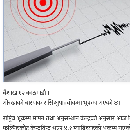
वैशाख १२ काठमाडौं ।
गोरखाको बारपाक र सिन्धुपाल्चोकमा भूकम्प गएको छ।
राष्ट्रिय भूकम्प मापन तथा अनुसन्धान केन्द्रको अनुसार आज
फुल्पिङकोट केन्द्रविन्दुु भएर ४.१ म्याग्निच्यडको भूकम्प 