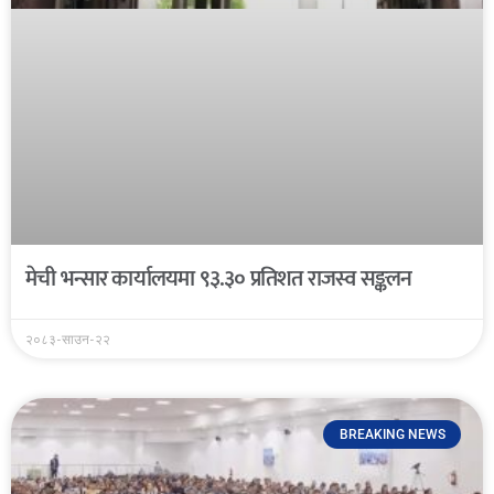
मेची भन्सार कार्यालयमा ९३.३० प्रतिशत राजस्व सङ्कलन
२०८३-साउन-२२
BREAKING NEWS