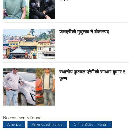
जलहरीको मुचुल्का नै शंंकास्पद
स्थानीय फुटबल प्रेमीको साथमा कुमार र
कृष्ण
No comments found.
America
America goli kanda
China Bidesh Mantri