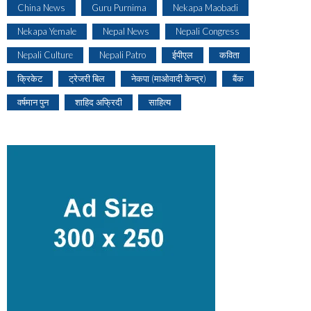
China News
Guru Purnima
Nekapa Maobadi
Nekapa Yemale
Nepal News
Nepali Congress
Nepali Culture
Nepali Patro
ईपीएल
कविता
क्रिकेट
ट्रेजरी बिल
नेकपा (माओवादी केन्द्र)
बैंक
वर्षमान पुन
शाहिद अफ्रिदी
साहित्य