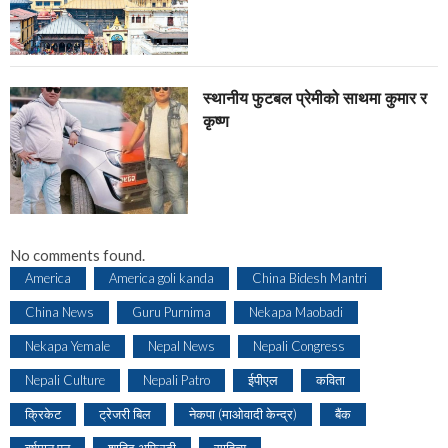
स्थानीय फुटबल प्रेमीको साथमा कुमार र
कृष्ण
No comments found.
America
America goli kanda
China Bidesh Mantri
China News
Guru Purnima
Nekapa Maobadi
Nekapa Yemale
Nepal News
Nepali Congress
Nepali Culture
Nepali Patro
ईपीएल
कविता
क्रिकेट
ट्रेजरी बिल
नेकपा (माओवादी केन्द्र)
बैंक
वर्षमान पुन
शाहिद अफ्रिदी
साहित्य