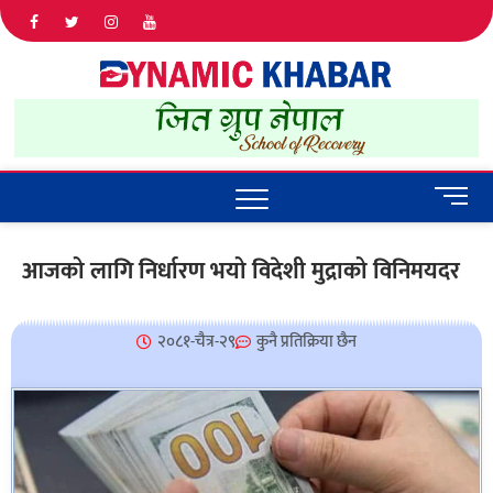
Dyna
ALL NEWS
IN NEPAL
Khab
M
e
n
आजको लागि निर्धारण भयो विदेशी मुद्राको विनिमयदर
u
B
u
२०८१-चैत्र-२९
कुनै प्रतिक्रिया छैन
t
t
o
n