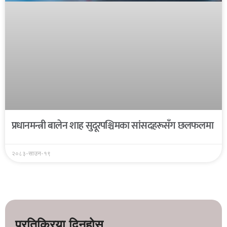
प्रधानमन्त्री बालेन शाह सुदूरपश्चिमका सांसदहरूसँग छलफलमा
२०८३-साउन-१९