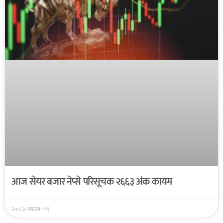
आज सेयर बजार नेप्से परिसूचक २६६३ अंक कायम
२०८३-साउन-१९