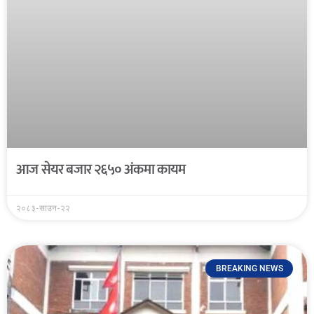
आज सेयर बजार २६५० अंकमा कायम
२०८३-साउन-२२
BREAKING NEWS