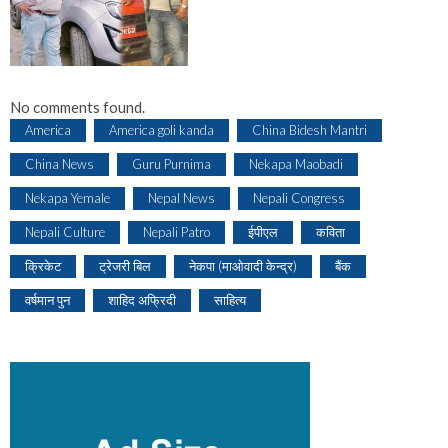
No comments found.
America
America goli kanda
China Bidesh Mantri
China News
Guru Purnima
Nekapa Maobadi
Nekapa Yemale
Nepal News
Nepali Congress
Nepali Culture
Nepali Patro
ईपीएल
कविता
क्रिकेट
ट्रेजरी बिल
नेकपा (माओवादी केन्द्र)
बैंक
वर्षमान पुन
शाहिद अफ्रिदी
साहित्य