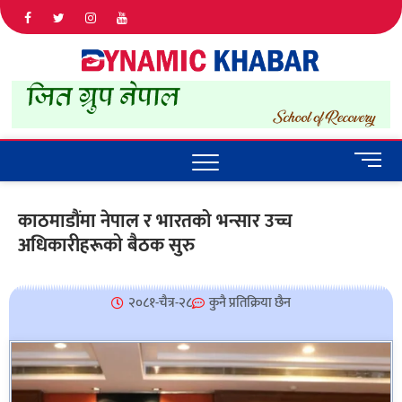
Dyna
ALL NEWS
IN NEPAL
Khab
M
e
n
काठमाडौंमा नेपाल र भारतको भन्सार उच्च
u
अधिकारीहरूको बैठक सुरु
B
u
t
t
२०८१-चैत्र-२८
कुनै प्रतिक्रिया छैन
o
n