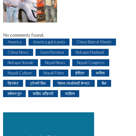
No comments found.
America
America goli kanda
China Bidesh Mantri
China News
Guru Purnima
Nekapa Maobadi
Nekapa Yemale
Nepal News
Nepali Congress
Nepali Culture
Nepali Patro
ईपीएल
कविता
क्रिकेट
ट्रेजरी बिल
नेकपा (माओवादी केन्द्र)
बैंक
वर्षमान पुन
शाहिद अफ्रिदी
साहित्य