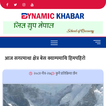
Dyna
ALL NEWS
IN NEPAL
Khab
M
e
n
आज सगरमाथा क्षेत्र बेस क्याम्पमाथि हिमपहिरो
u
B
u
२०८१-चैत्र-२७
कुनै प्रतिक्रिया छैन
t
t
o
n