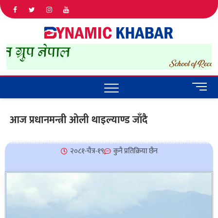
Dyna
ALL NEWS
IN NEPAL
Khab
M
e
n
आज प्रधानमन्त्री ओली थाइल्याण्ड जाँदै
u
B
u
२०८१-चैत्र-१९
कुनै प्रतिक्रिया छैन
t
t
o
n