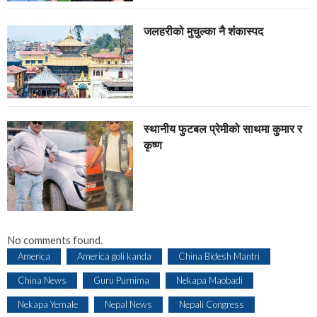
जलहरीको मुचुल्का नै शंंकास्पद
स्थानीय फुटबल प्रेमीको साथमा कुमार र
कृष्ण
No comments found.
America
America goli kanda
China Bidesh Mantri
China News
Guru Purnima
Nekapa Maobadi
Nekapa Yemale
Nepal News
Nepali Congress