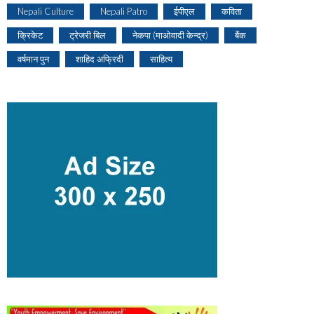
Nepali Culture
Nepali Patro
ईपीएल
कविता
क्रिकेट
ट्रेजरी बिल
नेकपा (माओवादी केन्द्र)
बैंक
वर्षमान पुन
शाहिद अफ्रिदी
साहित्य