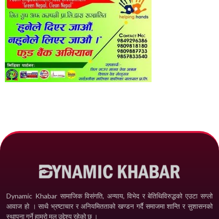
Dynamic Khabar सामाजिक विसंगति, अन्याय, विभेद­ र बेतिथिविरुद्धको एउटा सग्लो
आवाज हो । साथै भ्रष्टाचार र अनियमितताको खण्डन गर्दै समाजमा शान्ति र सुशासनको
स्थापना गर्ने हाम्रो मूल उद्देश्य रहेको छ ।