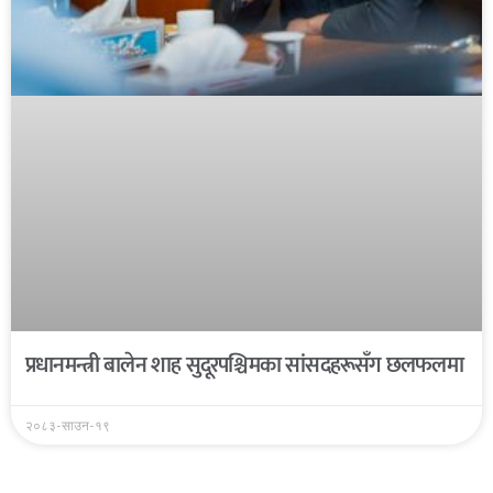
प्रधानमन्त्री बालेन शाह सुदूरपश्चिमका सांसदहरूसँग छलफलमा
२०८३-साउन-१९