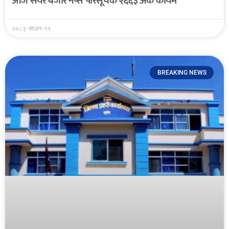
आज सेयर बजार नेप्से परिसूचक २६६३ अंक कायम
२०८३-साउन-१९
BREAKING NEWS