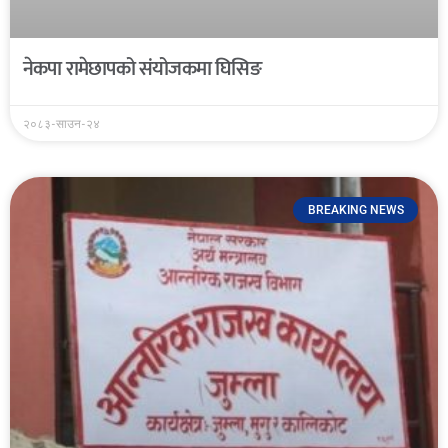
नेकपा रामेछापको संयोजकमा घिसिङ
२०८३-साउन-२४
BREAKING NEWS