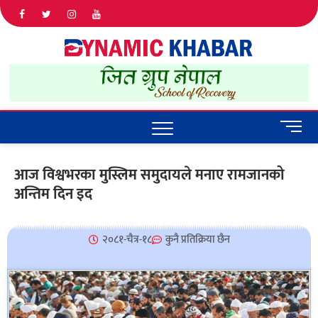
Dyna
ALL NEWS
IN NEPAL
Khab
M
e
n
आज विश्वभरका मुस्लिम समुदायले मनाए रामजानको
u
अन्तिम दिन इद
B
u
t
t
२०८१-चैत्र-१८
कुनै प्रतिक्रिया छैन
o
n