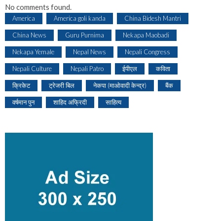
No comments found.
America
America goli kanda
China Bidesh Mantri
China News
Guru Purnima
Nekapa Maobadi
Nekapa Yemale
Nepal News
Nepali Congress
Nepali Culture
Nepali Patro
ईपीएल
कविता
क्रिकेट
ट्रेजरी बिल
नेकपा (माओवादी केन्द्र)
बैंक
वर्षमान पुन
शाहिद अफ्रिदी
साहित्य