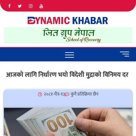
Dyna
ALL NEWS
IN NEPAL
Khab
M
e
n
आजको लागि निर्धारण भयो विदेशी मुुद्राको विनिमय दर
u
B
u
२०८१-चैत्र-१३
कुनै प्रतिक्रिया छैन
t
t
o
n