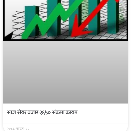
आज सेयर बजार २६५० अंकमा कायम
२०८३-साउन-२२