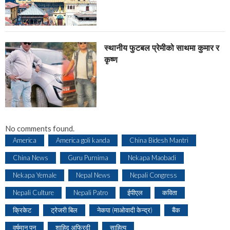
स्थानीय फुटबल प्रेमीको साथमा कुमार र
कृष्ण
No comments found.
America
America goli kanda
China Bidesh Mantri
China News
Guru Purnima
Nekapa Maobadi
Nekapa Yemale
Nepal News
Nepali Congress
Nepali Culture
Nepali Patro
ईपीएल
कविता
क्रिकेट
ट्रेजरी बिल
नेकपा (माओवादी केन्द्र)
बैंक
वर्षमान पुन
शाहिद अफ्रिदी
साहित्य