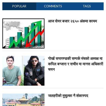
POPULAR
COMMENTS
TAGS
आज सेयर बजार २६५० अंकमा कायम
गोर्खा सप्तगण्डकी सम्पर्क मंचको अध्यक्ष मा
कपिल बन्जारा र सचीव मा मानस अधिकारी
चयन
जलहरीको मुचुल्का नै शंंकास्पद