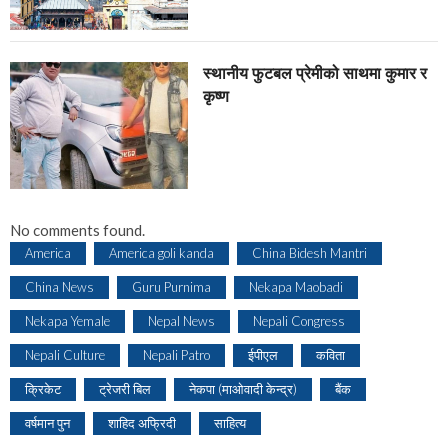
स्थानीय फुटबल प्रेमीको साथमा कुमार र
कृष्ण
No comments found.
America
America goli kanda
China Bidesh Mantri
China News
Guru Purnima
Nekapa Maobadi
Nekapa Yemale
Nepal News
Nepali Congress
Nepali Culture
Nepali Patro
ईपीएल
कविता
क्रिकेट
ट्रेजरी बिल
नेकपा (माओवादी केन्द्र)
बैंक
वर्षमान पुन
शाहिद अफ्रिदी
साहित्य