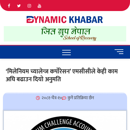
Dyna
ALL NEWS
IN NEPAL
Khab
M
e
n
‘मिलेनियम च्यालेन्ज कर्पोरेसन’ एमसीसीले केही काम
u
अघि बढाउन दियो अनुमति
B
u
t
t
२०८१-चैत्र-१०
कुनै प्रतिक्रिया छैन
o
n