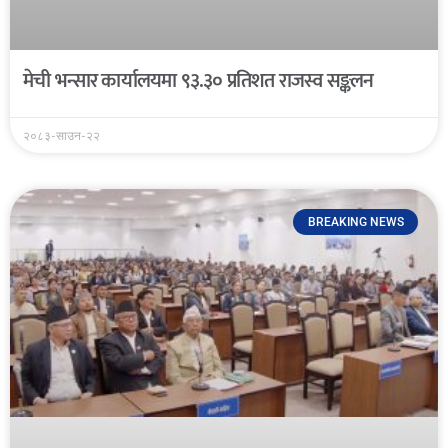
मेची भन्सार कार्यालयमा ९३.३० प्रतिशत राजस्व सङ्कलन
२०८३-साउन-२२
BREAKING NEWS