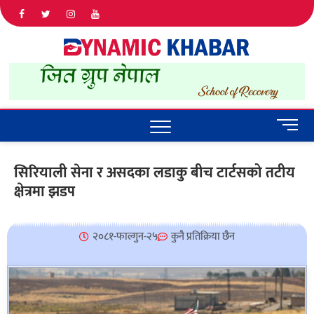
Dyna
ALL NEWS
IN NEPAL
Khab
M
e
n
सिरियाली सेना र असदका लडाकु बीच टार्टसको तटीय
u
क्षेत्रमा झडप
B
u
t
t
२०८१-फाल्गुन-२५
कुनै प्रतिक्रिया छैन
o
n