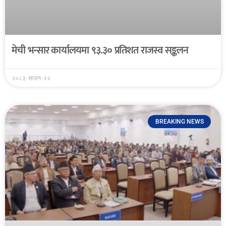
मेची भन्सार कार्यालयमा ९३.३० प्रतिशत राजस्व सङ्कलन
२०८३-साउन-२२
BREAKING NEWS