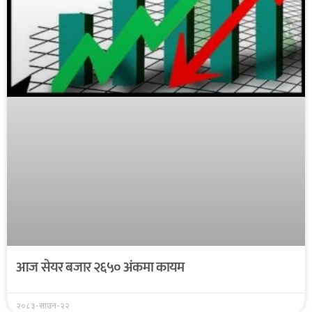
आज सेयर बजार २६५० अंकमा कायम
२०८३-साउन-२२