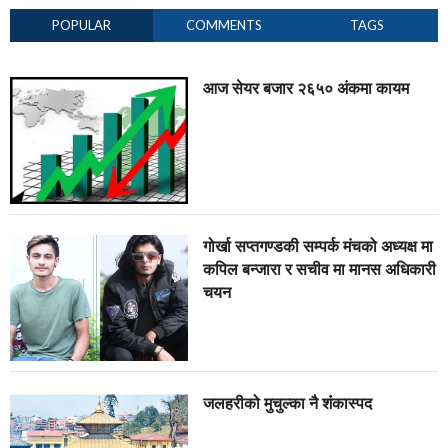
POPULAR
COMMENTS
TAGS
आज सेयर बजार २६५० अंकमा कायम
गोर्खा सप्तगण्डकी सम्पर्क मंचको अध्यक्ष मा
कपिल बन्जारा र सचीव मा मानस अधिकारी
चयन
जलहरीको मुचुल्का नै शंंकास्पद