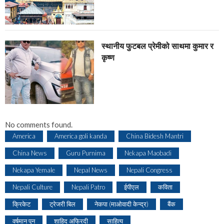
स्थानीय फुटबल प्रेमीको साथमा कुमार र
कृष्ण
No comments found.
America
America goli kanda
China Bidesh Mantri
China News
Guru Purnima
Nekapa Maobadi
Nekapa Yemale
Nepal News
Nepali Congress
Nepali Culture
Nepali Patro
ईपीएल
कविता
क्रिकेट
ट्रेजरी बिल
नेकपा (माओवादी केन्द्र)
बैंक
वर्षमान पुन
शाहिद अफ्रिदी
साहित्य