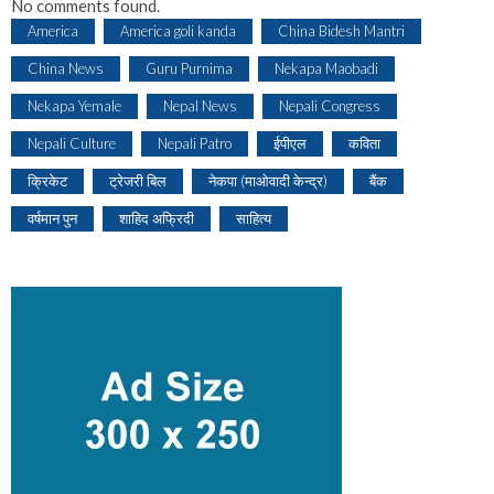
No comments found.
America
America goli kanda
China Bidesh Mantri
China News
Guru Purnima
Nekapa Maobadi
Nekapa Yemale
Nepal News
Nepali Congress
Nepali Culture
Nepali Patro
ईपीएल
कविता
क्रिकेट
ट्रेजरी बिल
नेकपा (माओवादी केन्द्र)
बैंक
वर्षमान पुन
शाहिद अफ्रिदी
साहित्य