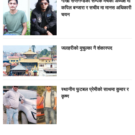
गोर्खा सप्तगण्डकी सम्पर्क मंचको अध्यक्ष मा
कपिल बन्जारा र सचीव मा मानस अधिकारी
चयन
जलहरीको मुचुल्का नै शंंकास्पद
स्थानीय फुटबल प्रेमीको साथमा कुमार र
कृष्ण