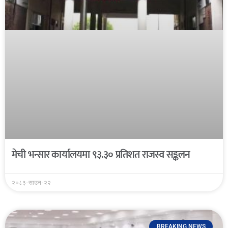
मेची भन्सार कार्यालयमा ९३.३० प्रतिशत राजस्व सङ्कलन
२०८३-साउन-२२
BREAKING NEWS