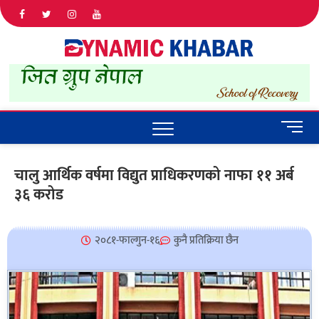
Dyna
ALL NEWS
IN NEPAL
Khab
M
e
n
चालु आर्थिक वर्षमा विद्युत प्राधिकरणको नाफा ११ अर्ब
u
३६ करोड
B
u
t
t
२०८१-फाल्गुन-१६
कुनै प्रतिक्रिया छैन
o
n