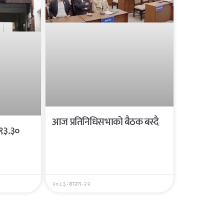
आज प्रतिनिधिसभाको बैठक बस्दै
 ९३.३०
२०८३-साउन-२२