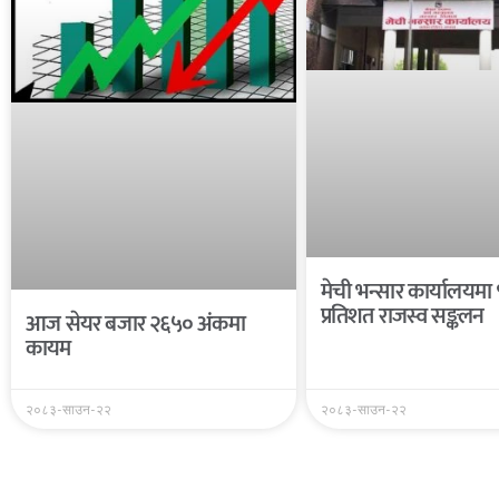
मेची भन्सार कार्यालयमा
प्रतिशत राजस्व सङ्कलन
आज सेयर बजार २६५० अंकमा
कायम
२०८३-साउन-२२
२०८३-साउन-२२