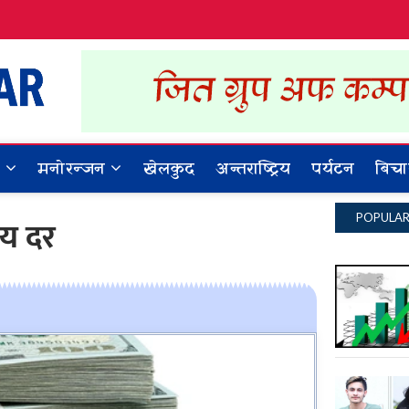
Dynamic Khabar
ALL NEWS IN NEPAL
र
मनोरन्जन
खेलकुद
अन्तराष्ट्रिय
पर्यटन
बिचा
POPULA
मय दर