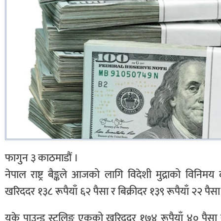
फागुन ३ काठमाडौं ।
नेपाल राष्ट्र बैङ्कले आजको लागि विदेशी मुद्राको विन
खरिददर १३८ रूपैयाँ ६२ पैसा र बिक्रीदर १३९ रूपैयाँ २२ पै
युके पाउन्ड स्ट्रलिङ एकको खरिददर १७४ रूपैयाँ ४० पैसा र