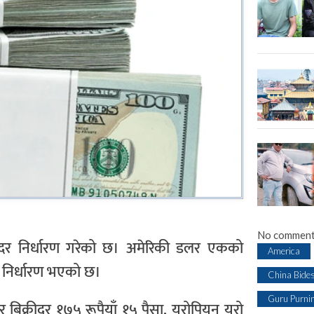
No comment
िमय दर निर्धारण गरेको छ। अमेरिकी डलर एकको
America
सा निर्धारण भएको छ।
China Bide
Guru Purni
 बिक्रीदर १७५ रूपैयाँ १५ पैसा, युरोपियन युरो