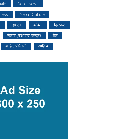
ale
Nepal News
gress
Nepali Culture
o
ईपीएल
कविता
क्रिकेट
नेकपा (माओवादी केन्द्र)
बैंक
शाहिद अफ्रिदी
साहित्य