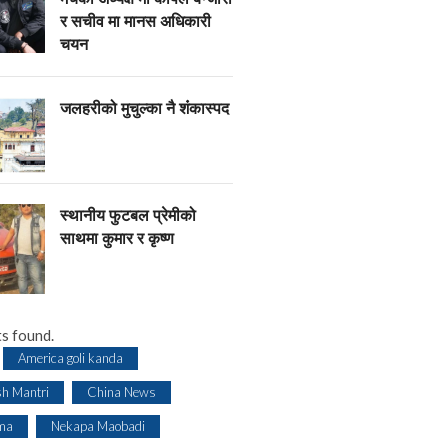
र सचीव मा मानस अधिकारी
चयन
जलहरीको मुचुल्का नै शंंकास्पद
स्थानीय फुटबल प्रेमीको
साथमा कुमार र कृष्ण
s found.
America goli kanda
sh Mantri
China News
ma
Nekapa Maobadi