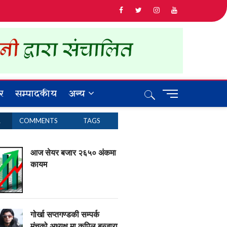
र
सम्पादकीय
अन्य
M
e
n
R
COMMENTS
TAGS
u
B
u
आज सेयर बजार २६५० अंकमा
t
कायम
t
o
n
गोर्खा सप्तगण्डकी सम्पर्क
मंचको अध्यक्ष मा कपिल बन्जारा