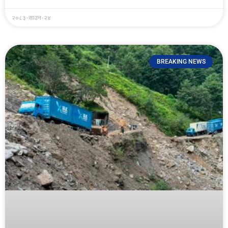
२०८३-साउन-२४
BREAKING NEWS