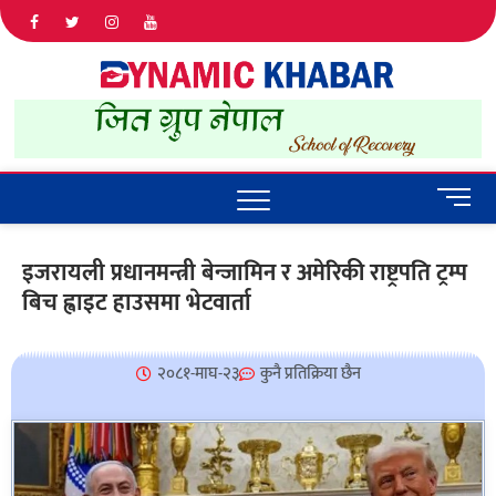
Dyna
ALL NEWS
IN NEPAL
Khab
M
e
n
इजरायली प्रधानमन्त्री बेन्जामिन र अमेरिकी राष्ट्रपति ट्रम्प
u
बिच ह्वाइट हाउसमा भेटवार्ता
B
u
t
t
२०८१-माघ-२३
कुनै प्रतिक्रिया छैन
o
n