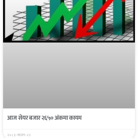
आज सेयर बजार २६५० अंकमा कायम
२०८३-साउन-२२