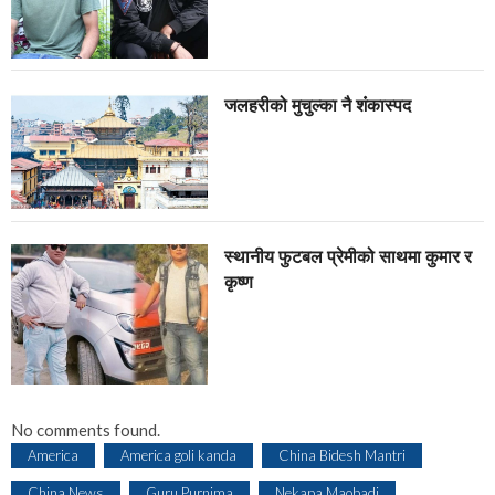
जलहरीको मुचुल्का नै शंंकास्पद
स्थानीय फुटबल प्रेमीको साथमा कुमार र
कृष्ण
No comments found.
America
America goli kanda
China Bidesh Mantri
China News
Guru Purnima
Nekapa Maobadi