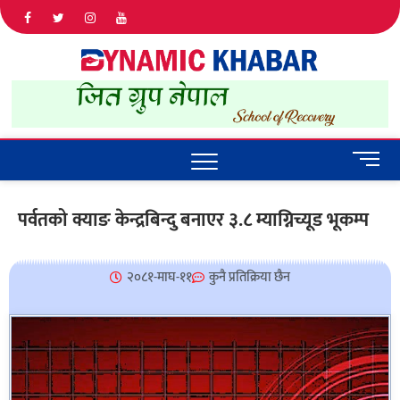
Dyna
ALL NEWS
IN NEPAL
Khab
M
e
n
पर्वतको क्याङ केन्द्रबिन्दु बनाएर ३.८ म्याग्निच्यूड भूकम्प
u
B
u
२०८१-माघ-११
कुनै प्रतिक्रिया छैन
t
t
o
n