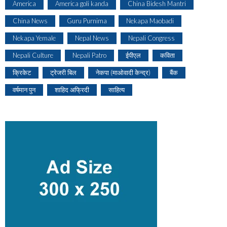
America
America goli kanda
China Bidesh Mantri
China News
Guru Purnima
Nekapa Maobadi
Nekapa Yemale
Nepal News
Nepali Congress
Nepali Culture
Nepali Patro
ईपीएल
कविता
क्रिकेट
ट्रेजरी बिल
नेकपा (माओवादी केन्द्र)
बैंक
वर्षमान पुन
शाहिद अफ्रिदी
साहित्य