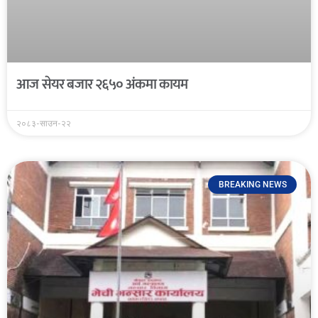
आज सेयर बजार २६५० अंकमा कायम
२०८३-साउन-२२
BREAKING NEWS