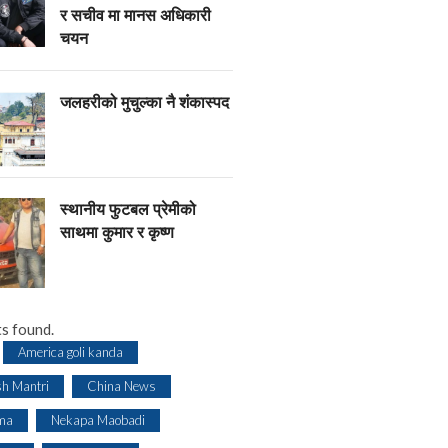
र सचीव मा मानस अधिकारी
चयन
जलहरीको मुचुल्का नै शंंकास्पद
स्थानीय फुटबल प्रेमीको
साथमा कुमार र कृष्ण
s found.
America goli kanda
sh Mantri
China News
ma
Nekapa Maobadi