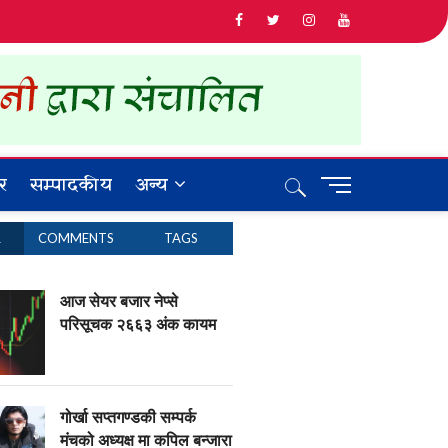
र
सम्पादकीय
अन्य
M
e
n
R
COMMENTS
TAGS
u
B
u
आज सेयर बजार नेप्से
t
परिसूचक २६६३ अंक कायम
t
o
n
गोर्खा सप्तगण्डकी सम्पर्क
मंचको अध्यक्ष मा कपिल बन्जारा