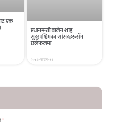
यबाट एक
न
प्रधानमन्त्री बालेन शाह
सुदूरपश्चिमका सांसदहरूसँग
छलफलमा
२०८३-साउन-१९
ed
*