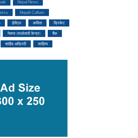
ale
Nepal News
gress
Nepali Culture
o
ईपीएल
कविता
क्रिकेट
नेकपा (माओवादी केन्द्र)
बैंक
शाहिद अफ्रिदी
साहित्य