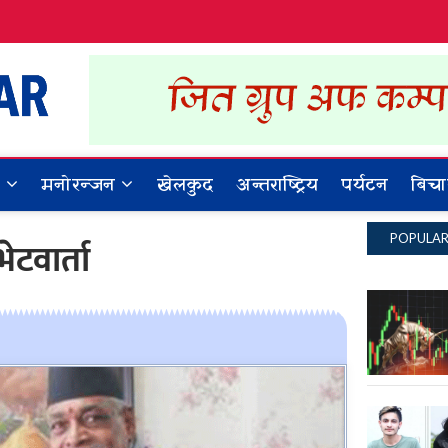
Dynamic Khabar
ALL NEWS IN NEPAL
र
मनोरन्जन
खेलकुद
अन्तराष्ट्रिय
पर्यटन
बिचा
POPULA
ेटवार्ता