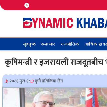
गृहपृष्ठ
समाचार
राजनीतिक
आर्थिक खब
कृषिमन्त्री र इजरायली राजदूतबीच भ
२०८१-पुस-१८
कुनै प्रतिक्रिया छैन