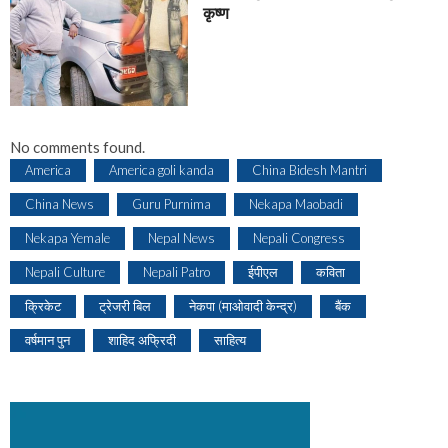
कृष्ण
No comments found.
America
America goli kanda
China Bidesh Mantri
China News
Guru Purnima
Nekapa Maobadi
Nekapa Yemale
Nepal News
Nepali Congress
Nepali Culture
Nepali Patro
ईपीएल
कविता
क्रिकेट
ट्रेजरी बिल
नेकपा (माओवादी केन्द्र)
बैंक
वर्षमान पुन
शाहिद अफ्रिदी
साहित्य