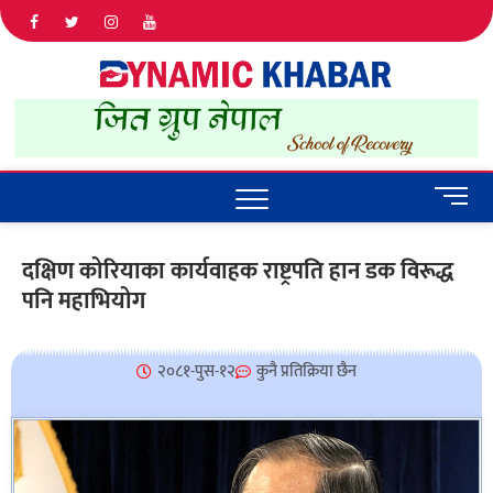
Dyna
ALL NEWS
IN NEPAL
Khab
M
e
n
दक्षिण कोरियाका कार्यवाहक राष्ट्रपति हान डक विरूद्ध
u
पनि महाभियोग
B
u
t
t
२०८१-पुस-१२
कुनै प्रतिक्रिया छैन
o
n