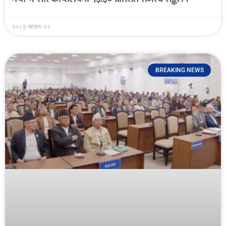
२०८३-साउन-२२
BREAKING NEWS