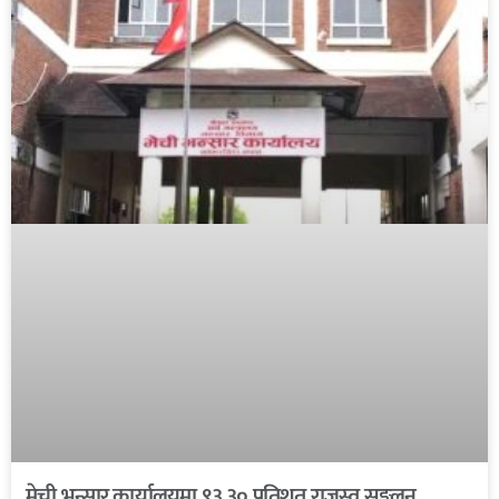
मेची भन्सार कार्यालयमा ९३.३० प्रतिशत राजस्व सङ्कलन