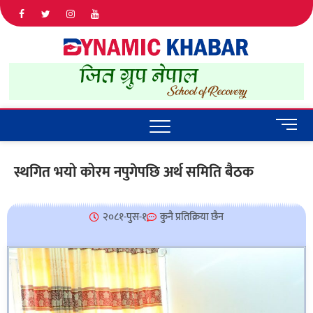
Dyna
ALL NEWS
IN NEPAL
Khab
M
e
n
स्थगित भयो कोरम नपुगेपछि अर्थ समिति बैठक
u
B
u
२०८१-पुस-१
कुनै प्रतिक्रिया छैन
t
t
o
n