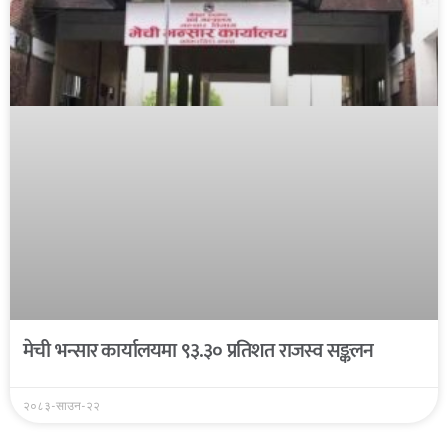
मेची भन्सार कार्यालयमा ९३.३० प्रतिशत राजस्व सङ्कलन
२०८३-साउन-२२