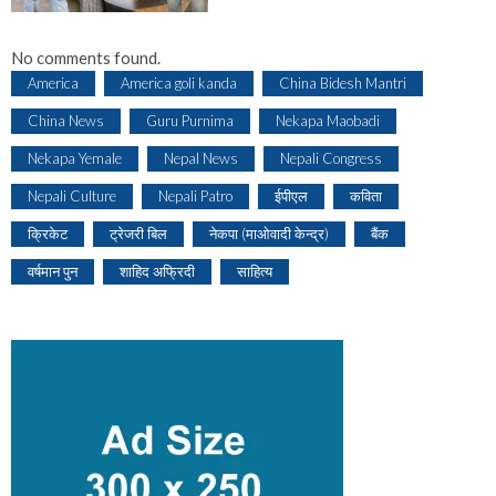
No comments found.
America
America goli kanda
China Bidesh Mantri
China News
Guru Purnima
Nekapa Maobadi
Nekapa Yemale
Nepal News
Nepali Congress
Nepali Culture
Nepali Patro
ईपीएल
कविता
क्रिकेट
ट्रेजरी बिल
नेकपा (माओवादी केन्द्र)
बैंक
वर्षमान पुन
शाहिद अफ्रिदी
साहित्य