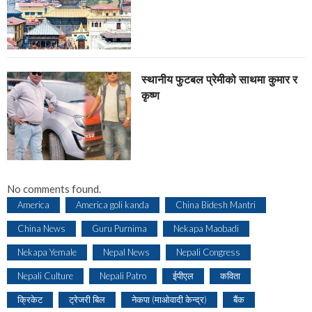
स्थानीय फुटबल प्रेमीको साथमा कुमार र
कृष्ण
No comments found.
America
America goli kanda
China Bidesh Mantri
China News
Guru Purnima
Nekapa Maobadi
Nekapa Yemale
Nepal News
Nepali Congress
Nepali Culture
Nepali Patro
ईपीएल
कविता
क्रिकेट
ट्रेजरी बिल
नेकपा (माओवादी केन्द्र)
बैंक