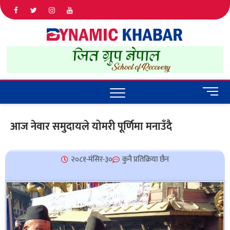
Dyna
ALL NEWS
IN NEPAL
Khab
M
e
n
आज नेवार समुदायले योमरी पूर्णिमा मनाउँदै
u
B
u
२०८१-मंसिर-३०
कुनै प्रतिक्रिया छैन
t
t
o
n