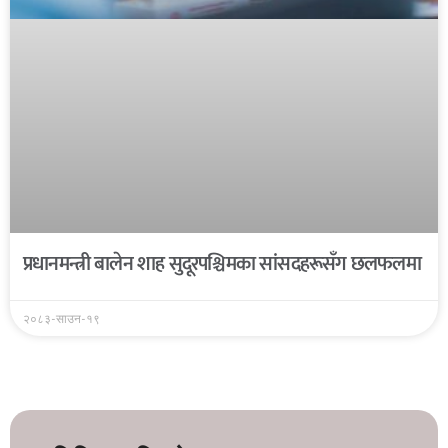
प्रधानमन्त्री बालेन शाह सुदूरपश्चिमका सांसदहरूसँग छलफलमा
२०८३-साउन-१९