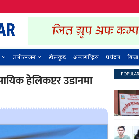
Dynamic Khabar
ALL NEWS IN NEPAL
र
मनोरन्जन
खेलकुद
अन्तराष्ट्रिय
पर्यटन
बिचा
POPULA
वसायिक हेलिकप्टर उडानमा