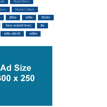
ale
Nepal News
gress
Nepali Culture
o
ईपीएल
कविता
क्रिकेट
नेकपा (माओवादी केन्द्र)
बैंक
शाहिद अफ्रिदी
साहित्य