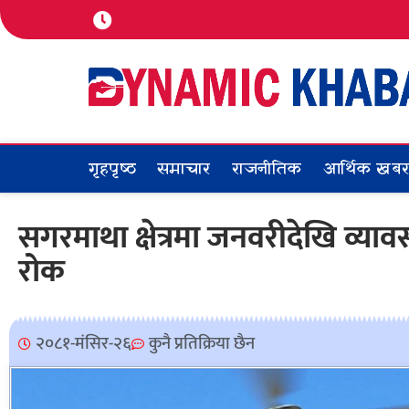
गृहपृष्ठ
समाचार
राजनीतिक
आर्थिक खब
सगरमाथा क्षेत्रमा जनवरीदेखि व्या
रोक
२०८१-मंसिर-२६
कुनै प्रतिक्रिया छैन