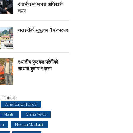
र सचीव मा मानस अधिकारी
चयन
जलहरीको मुचुल्का नै शंंकास्पद
स्थानीय फुटबल प्रेमीको
साथमा कुमार र कृष्ण
s found.
America goli kanda
sh Mantri
China News
ma
Nekapa Maobadi