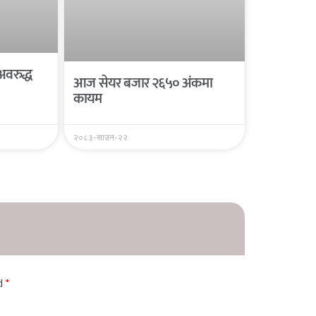
अवरुद्ध
आज सेयर बजार २६५० अंकमा
कायम
२०८३-साउन-२२
ed
*