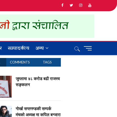
र
सम्पादकीय
अन्य
M
e
n
R
COMMENTS
TAGS
u
B
u
जुम्लामा ४८ करोड बढी राजस्व
t
सङ्कलन
t
o
n
गोर्खा सप्तगण्डकी सम्पर्क
मंचको अध्यक्ष मा कपिल बन्जारा