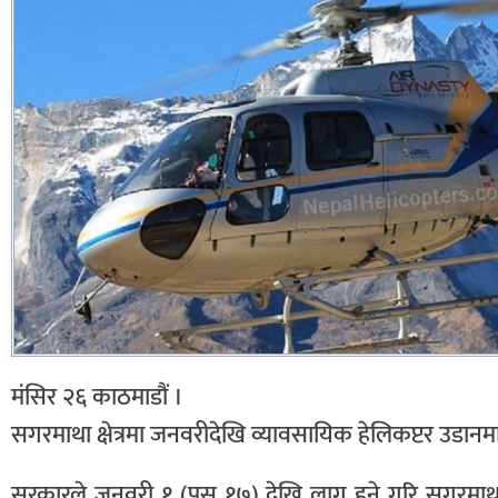
मंसिर २६ काठमाडौं ।
सगरमाथा क्षेत्रमा जनवरीदेखि व्यावसायिक हेलिकप्टर उडा
सरकारले जनवरी १ (पुस १७) देखि लागू हुने गरि सगरमाथा नि