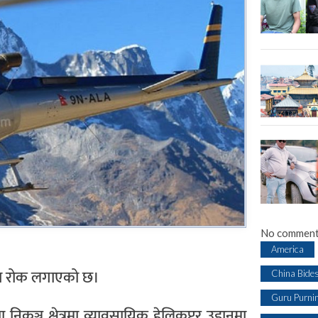
No comment
America
नमा रोक लगाएको छ।
China Bide
Guru Purni
कुञ्ज क्षेत्रमा व्यावसायिक हेलिकप्टर उडानमा