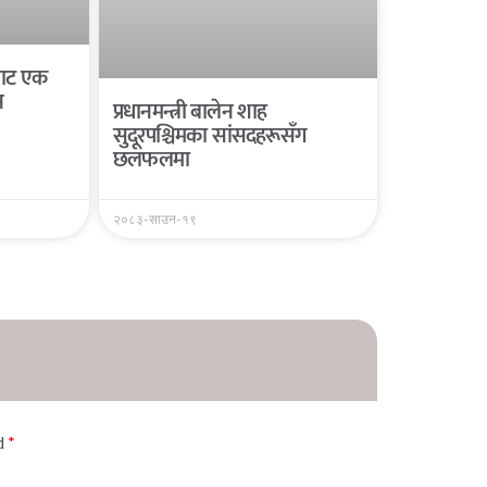
यबाट एक
न
प्रधानमन्त्री बालेन शाह
सुदूरपश्चिमका सांसदहरूसँग
छलफलमा
२०८३-साउन-१९
ed
*