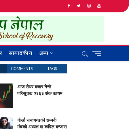
र
सम्पादकीय
अन्य
M
e
n
R
COMMENTS
TAGS
u
B
u
आज सेयर बजार नेप्से
t
परिसूचक २६६३ अंक कायम
t
o
n
गोर्खा सप्तगण्डकी सम्पर्क
मंचको अध्यक्ष मा कपिल बन्जारा