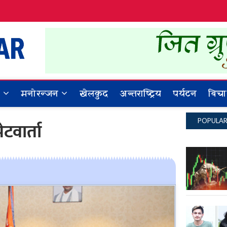
Dynamic Khabar
ALL NEWS IN NEPAL
र
मनोरन्जन
खेलकुद
अन्तराष्ट्रिय
पर्यटन
बिचा
POPULA
टवार्ता