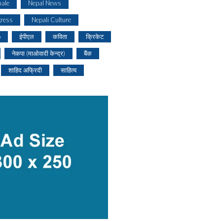
ale
Nepal News
gress
Nepali Culture
o
ईपीएल
कविता
क्रिकेट
नेकपा (माओवादी केन्द्र)
बैंक
शाहिद अफ्रिदी
साहित्य