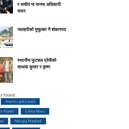
र सचीव मा मानस अधिकारी
चयन
जलहरीको मुचुल्का नै शंंकास्पद
स्थानीय फुटबल प्रेमीको
साथमा कुमार र कृष्ण
s found.
America goli kanda
sh Mantri
China News
ma
Nekapa Maobadi