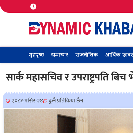
गृहपृष्ठ
समाचार
राजनीतिक
आर्थिक खब
सार्क महासचिव र उपराष्ट्रपति बिच भे
२०८१-मंसिर-२४
कुनै प्रतिक्रिया छैन