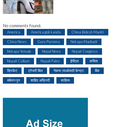
No comments found.
America
America goli kanda
China Bidesh Mantri
China News
Guru Purnima
Nekapa Maobadi
Nekapa Yemale
Nepal News
Nepali Congress
Nepali Culture
Nepali Patro
ईपीएल
कविता
क्रिकेट
ट्रेजरी बिल
नेकपा (माओवादी केन्द्र)
बैंक
वर्षमान पुन
शाहिद अफ्रिदी
साहित्य