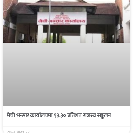
मेची भन्सार कार्यालयमा ९३.३० प्रतिशत राजस्व सङ्कलन
२०८३-साउन-२२