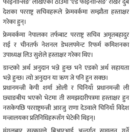
फाइनान्सिङ’ लेखिएको ठाउँमा ‘एड फाइनान्सिङ’ राखेर दुबै
देशका परराष्ट्र सचिवहरूले फ्रेमवर्कमा सम्झौता हस्ताक्षर
गरेका हुन्।
फ्रेमवर्कमा नेपालका तर्फबाट परराष्ट्र सचिव अमृतबहादुर
राई र चीनतर्फ नेशनल डेभलपमेन्ट रिफर्म कमिशनका
उपाध्यक्ष लिउ सुशेले हस्ताक्षर गरेका थिए।
ग्रान्टको अर्थ अनुदान भन्ने हुन्छ भने एडको अर्थ सहायता
भन्ने हुन्छ। त्यो अनुदान या ऋण जे पनि हुन सक्छ।
प्रधानमन्त्री केपी शर्मा ओली र चिनियाँ प्रधानमन्त्री ली
छ्याङबीच भएको भेटमा ती समझदारीपत्रमा हस्ताक्षर हुन
नसकेपछि परराष्ट्रमन्त्री आरजु राणा देउवाले चिनियाँ विदेश
मन्त्रालयका प्रतिनिधिहरूसँग भेटेकी थिइन्।
मंगलबार सरकारले बिआरआई अन्तर्गत सञ्चालन गर्ने