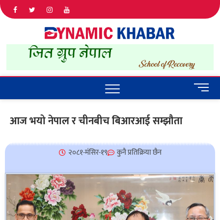
Dyna
ALL NEWS
IN NEPAL
Khab
M
e
n
आज भयो नेपाल र चीनबीच बिआरआई सम्झौता
u
B
u
२०८१-मंसिर-१९
कुनै प्रतिक्रिया छैन
t
t
o
n