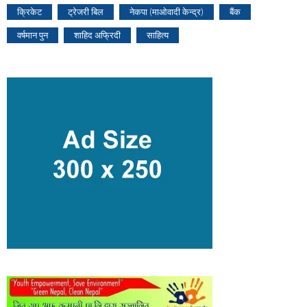
क्रिकेट
ट्रेजरी बिल
नेकपा (माओवादी केन्द्र)
बैंक
वर्षमान पुन
शाहिद अफ्रिदी
साहित्य