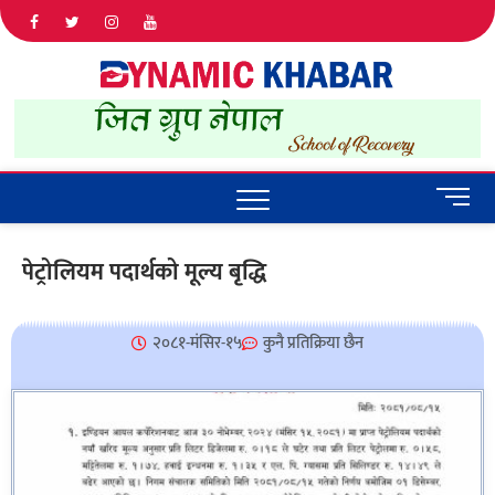
Dyna
ALL NEWS
IN NEPAL
Khab
M
e
n
पेट्रोलियम पदार्थको मूल्य बृद्धि
u
B
u
२०८१-मंसिर-१५
कुनै प्रतिक्रिया छैन
t
t
o
n