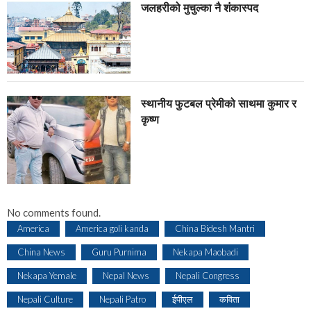
जलहरीको मुचुल्का नै शंंकास्पद
स्थानीय फुटबल प्रेमीको साथमा कुमार र
कृष्ण
No comments found.
America
America goli kanda
China Bidesh Mantri
China News
Guru Purnima
Nekapa Maobadi
Nekapa Yemale
Nepal News
Nepali Congress
Nepali Culture
Nepali Patro
ईपीएल
कविता