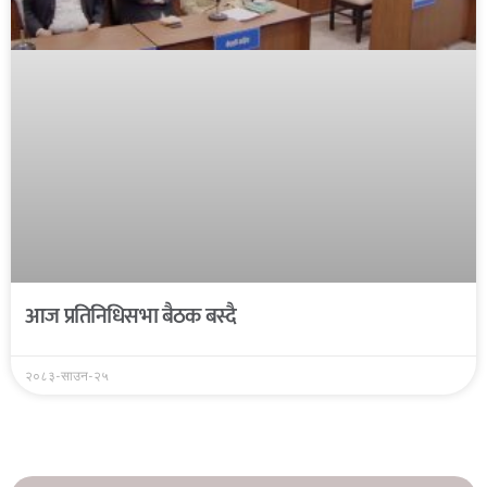
आज प्रतिनिधिसभा बैठक बस्दै
२०८३-साउन-२५