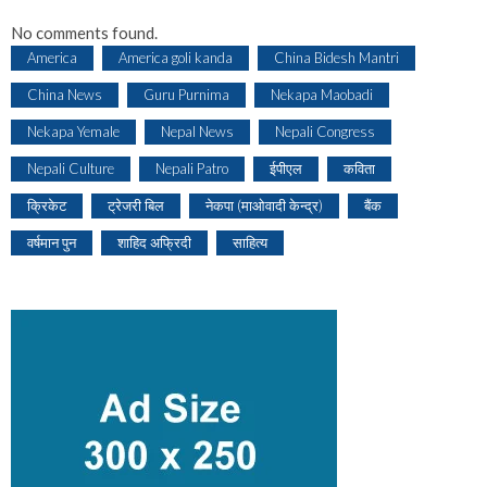
No comments found.
America
America goli kanda
China Bidesh Mantri
China News
Guru Purnima
Nekapa Maobadi
Nekapa Yemale
Nepal News
Nepali Congress
Nepali Culture
Nepali Patro
ईपीएल
कविता
क्रिकेट
ट्रेजरी बिल
नेकपा (माओवादी केन्द्र)
बैंक
वर्षमान पुन
शाहिद अफ्रिदी
साहित्य