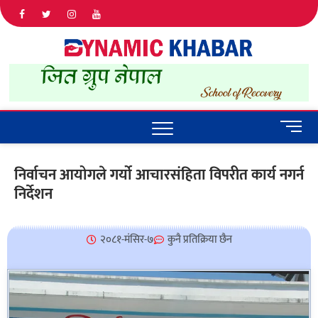
Dyna
ALL NEWS
IN NEPAL
Khab
M
e
n
निर्वाचन आयोगले गर्यो आचारसंहिता विपरीत कार्य नगर्न
u
निर्देशन
B
u
t
t
२०८१-मंसिर-७
कुनै प्रतिक्रिया छैन
o
n