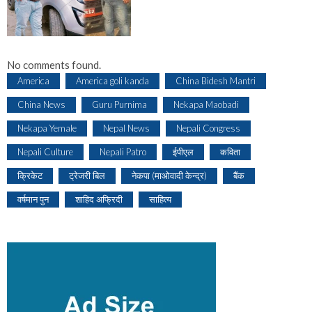
No comments found.
America
America goli kanda
China Bidesh Mantri
China News
Guru Purnima
Nekapa Maobadi
Nekapa Yemale
Nepal News
Nepali Congress
Nepali Culture
Nepali Patro
ईपीएल
कविता
क्रिकेट
ट्रेजरी बिल
नेकपा (माओवादी केन्द्र)
बैंक
वर्षमान पुन
शाहिद अफ्रिदी
साहित्य