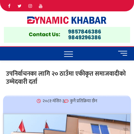
Dyna
ALL NEWS
IN NEPAL
Khab
M
e
n
उपनिर्वाचनका लागि २० ठाउँमा एकीकृत समाजवादीको
u
उम्मेदवारी दर्ता
B
u
t
t
२०८१-मंसिर-३
कुनै प्रतिक्रिया छैन
o
n