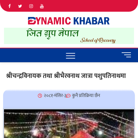
Dyna
ALL NEWS
IN NEPAL
Khab
M
e
n
श्रीचन्द्रविनायक तथा श्रीभैरवनाथ जात्रा पशुपतिनाथमा
u
B
u
२०८१-मंसिर-३
कुनै प्रतिक्रिया छैन
t
t
o
n