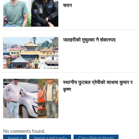
चयन
जलहरीको मुचुल्का नै शंंकास्पद
स्थानीय फुटबल प्रेमीको साथमा कुमार र
कृष्ण
No comments found.
America
America goli kanda
China Bidesh Mantri