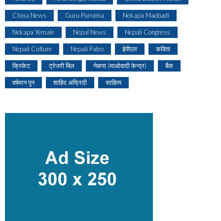
China News
Guru Purnima
Nekapa Maobadi
Nekapa Yemale
Nepal News
Nepali Congress
Nepali Culture
Nepali Patro
ईपीएल
कविता
क्रिकेट
ट्रेजरी बिल
नेकपा (माओवादी केन्द्र)
बैंक
वर्षमान पुन
शाहिद अफ्रिदी
साहित्य