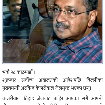
भदौ २८ काठमाडौं ।
शुक्रबार सर्वोच्च अदालतको आदेशपछि दिल्लीका
मुख्यमन्त्री अरविन्द केजरीवाल जेलमुक्त भएका छन्।
केजरीवाल तिहाड जेलबाट बाहिर आएका संगै आफ्नो