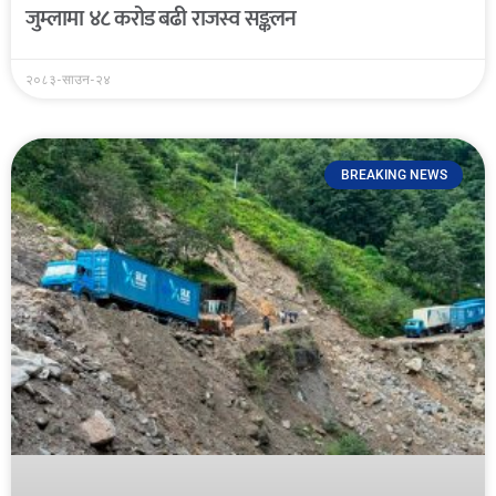
जुम्लामा ४८ करोड बढी राजस्व सङ्कलन
२०८३-साउन-२४
BREAKING NEWS