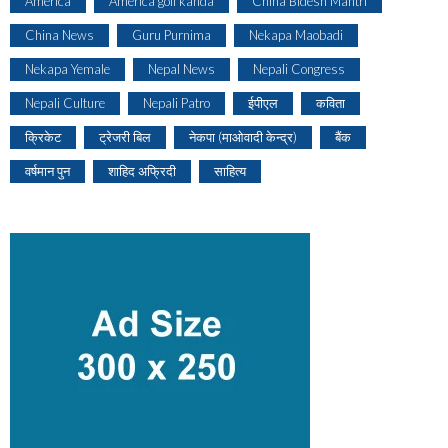
America
America goli kanda
China Bidesh Mantri
China News
Guru Purnima
Nekapa Maobadi
Nekapa Yemale
Nepal News
Nepali Congress
Nepali Culture
Nepali Patro
ईपीएल
कविता
क्रिकेट
ट्रेजरी बिल
नेकपा (माओवादी केन्द्र)
बैंक
वर्षमान पुन
शाहिद अफ्रिदी
साहित्य