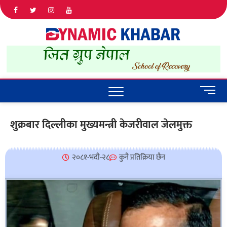
Dyna
ALL NEWS
IN NEPAL
Khab
M
e
n
शुक्रबार दिल्लीका मुख्यमन्त्री केजरीवाल जेलमुक्त
u
B
u
२०८१-भदौ-२८
कुनै प्रतिक्रिया छैन
t
t
o
n