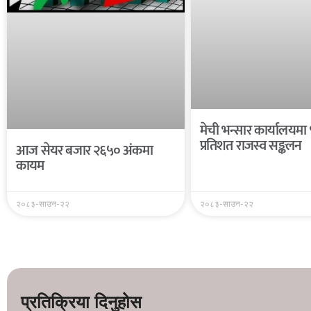
मेची भन्सार कार्यालयमा
प्रतिशत राजस्व सङ्कलन
आज सेयर बजार २६५० अंकमा
कायम
२०८३-साउन-२२
२०८३-साउन-२२