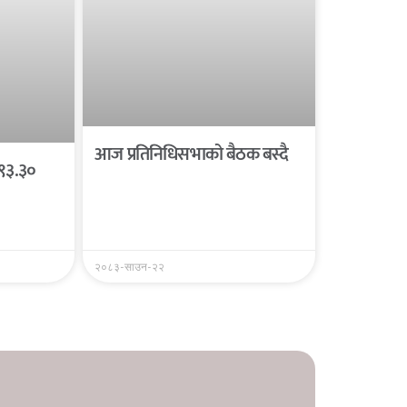
आज प्रतिनिधिसभाको बैठक बस्दै
 ९३.३०
२०८३-साउन-२२