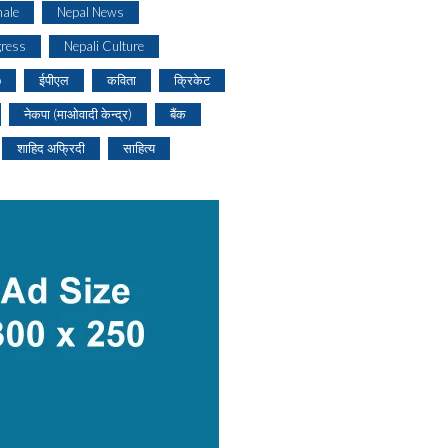
ale
Nepal News
gress
Nepali Culture
o
ईपीएल
कविता
क्रिकेट
नेकपा (माओवादी केन्द्र)
बैंक
शाहिद अफ्रिदी
साहित्य