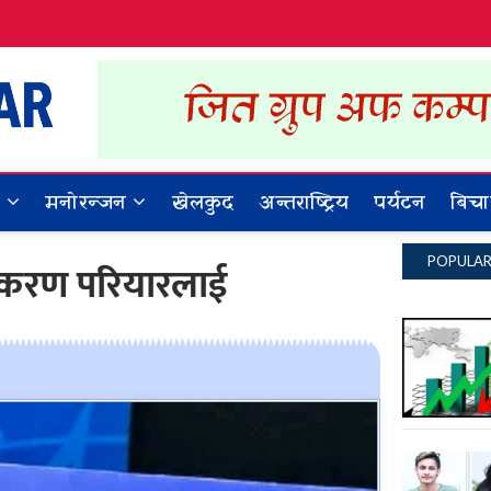
Dynamic Khabar
ALL NEWS IN NEPAL
र
मनोरन्जन
खेलकुद
अन्तराष्ट्रिय
पर्यटन
बिचा
POPULA
 करण परियारलाई