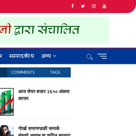
र
सम्पादकीय
अन्य
M
e
n
R
COMMENTS
TAGS
u
B
u
आज सेयर बजार २६५० अंकमा
t
कायम
t
o
n
गोर्खा सप्तगण्डकी सम्पर्क
मंचको अध्यक्ष मा कपिल बन्जारा