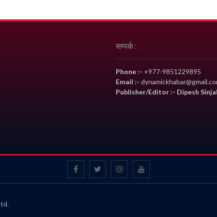
सम्पर्क :
Phone :-
+977-9851229895
Email :-
dynamickhabar@gmail.c
Publisher/Editor :- Dipesh Sinja
td.