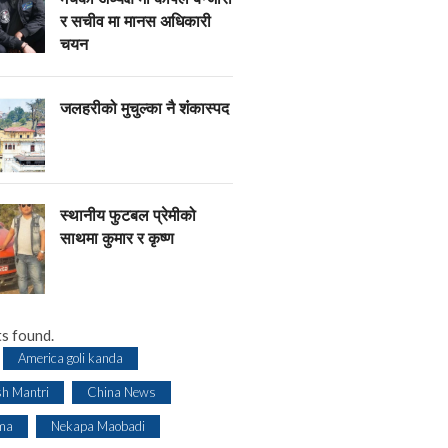
र सचीव मा मानस अधिकारी
चयन
जलहरीको मुचुल्का नै शंंकास्पद
स्थानीय फुटबल प्रेमीको
साथमा कुमार र कृष्ण
s found.
America goli kanda
sh Mantri
China News
ma
Nekapa Maobadi