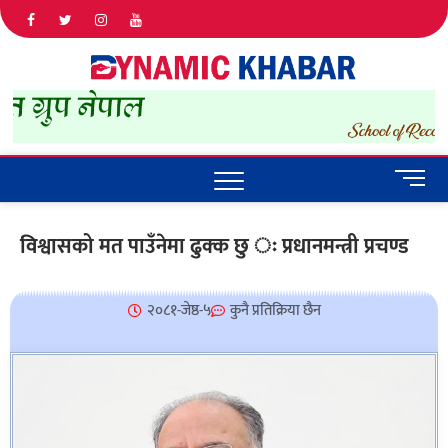
Dyna
ALL NEWS
IN NEPAL
Khab
M
e
n
विश्वासको मत पाउँनेमा ढुक्क छु ः प्रधानमन्त्री प्रचण्ड
u
B
u
२०८१-जेष्ठ-५
कुनै प्रतिक्रिया छैन
t
t
o
n