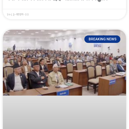
२०८३-साउन-२२
BREAKING NEWS