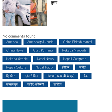
कृष्ण
No comments found.
America
America goli kanda
China Bidesh Mantri
China News
Guru Purnima
Nekapa Maobadi
Nekapa Yemale
Nepal News
Nepali Congress
Nepali Culture
Nepali Patro
ईपीएल
कविता
क्रिकेट
ट्रेजरी बिल
नेकपा (माओवादी केन्द्र)
बैंक
वर्षमान पुन
शाहिद अफ्रिदी
साहित्य