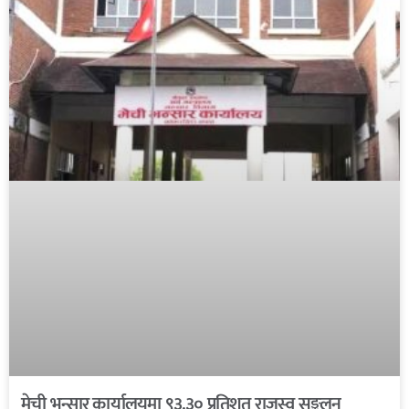
मेची भन्सार कार्यालयमा ९३.३० प्रतिशत राजस्व सङ्कलन