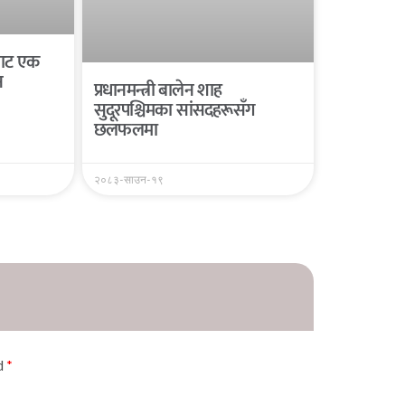
यबाट एक
न
प्रधानमन्त्री बालेन शाह
सुदूरपश्चिमका सांसदहरूसँग
छलफलमा
२०८३-साउन-१९
ed
*