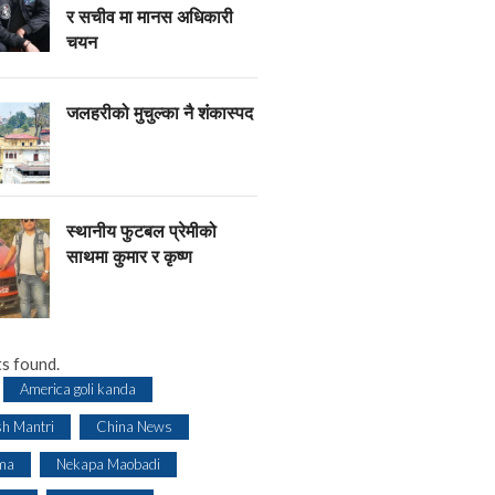
र सचीव मा मानस अधिकारी
चयन
जलहरीको मुचुल्का नै शंंकास्पद
स्थानीय फुटबल प्रेमीको
साथमा कुमार र कृष्ण
s found.
America goli kanda
sh Mantri
China News
ma
Nekapa Maobadi