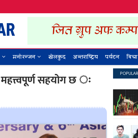
Dynamic Khabar
ALL NEWS IN NEPAL
र
मनोरन्जन
खेलकुद
अन्तराष्ट्रिय
पर्यटन
बिचा
POPULA
हत्त्वपूर्ण सहयोग छ ः