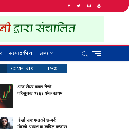
र
सम्पादकीय
अन्य
M
e
n
R
COMMENTS
TAGS
u
B
u
आज सेयर बजार नेप्से
t
परिसूचक २६६३ अंक कायम
t
o
n
गोर्खा सप्तगण्डकी सम्पर्क
मंचको अध्यक्ष मा कपिल बन्जारा