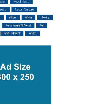
ale
Nepal News
gress
Nepali Culture
o
ईपीएल
कविता
क्रिकेट
नेकपा (माओवादी केन्द्र)
बैंक
शाहिद अफ्रिदी
साहित्य