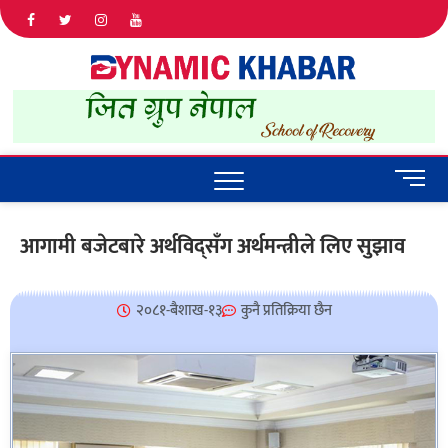
Dyna
ALL NEWS
IN NEPAL
Khab
M
e
n
आगामी बजेटबारे अर्थविद्सँग अर्थमन्त्रीले लिए सुझाव
u
B
u
२०८१-बैशाख-१३
कुनै प्रतिक्रिया छैन
t
t
o
n