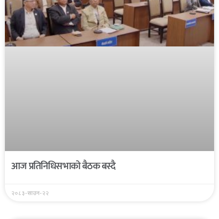
आज प्रतिनिधिसभाको बैठक बस्दै
२०८३-साउन-२२