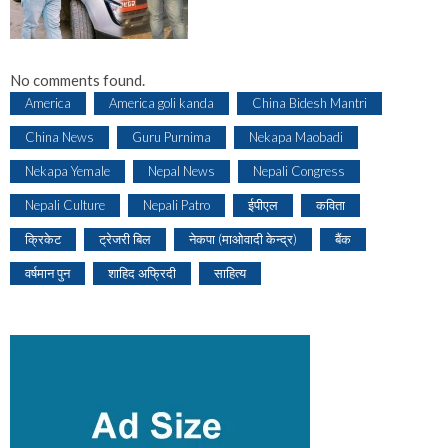
No comments found.
America
America goli kanda
China Bidesh Mantri
China News
Guru Purnima
Nekapa Maobadi
Nekapa Yemale
Nepal News
Nepali Congress
Nepali Culture
Nepali Patro
ईपीएल
कविता
क्रिकेट
ट्रेजरी बिल
नेकपा (माओवादी केन्द्र)
बैंक
वर्षमान पुन
शाहिद अफ्रिदी
साहित्य