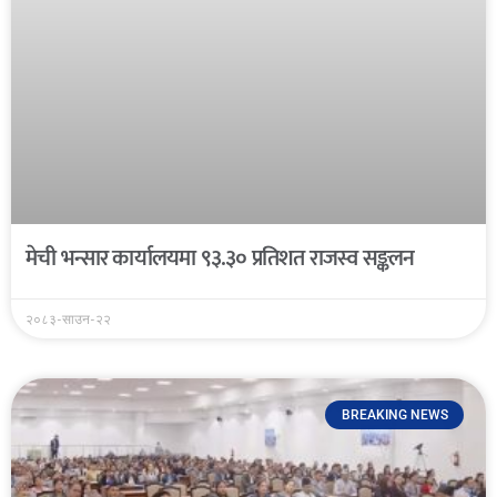
मेची भन्सार कार्यालयमा ९३.३० प्रतिशत राजस्व सङ्कलन
२०८३-साउन-२२
BREAKING NEWS