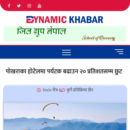
Dyna
ALL NEWS
IN NEPAL
Khab
M
e
n
पोखराका होटेलमा पर्यटक बढाउन २० प्रतिशतसम्म छुट
u
B
u
२०८०-चैत्र-६
कुनै प्रतिक्रिया छैन
t
t
o
n