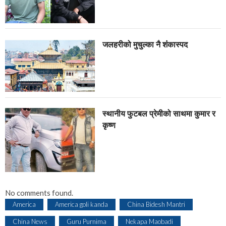
जलहरीको मुचुल्का नै शंंकास्पद
स्थानीय फुटबल प्रेमीको साथमा कुमार र
कृष्ण
No comments found.
America
America goli kanda
China Bidesh Mantri
China News
Guru Purnima
Nekapa Maobadi