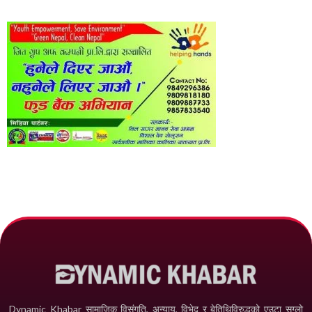
Dynamic Khabar सामाजिक विसंगति, अन्याय, विभेद­ र बेतिथिविरुद्धको एउटा सग्लो