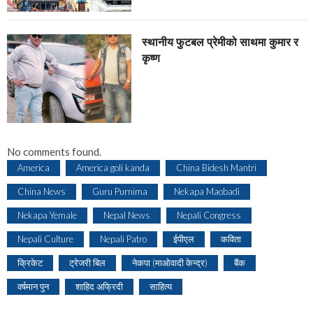
स्थानीय फुटबल प्रेमीको साथमा कुमार र
कृष्ण
No comments found.
America
America goli kanda
China Bidesh Mantri
China News
Guru Purnima
Nekapa Maobadi
Nekapa Yemale
Nepal News
Nepali Congress
Nepali Culture
Nepali Patro
ईपीएल
कविता
क्रिकेट
ट्रेजरी बिल
नेकपा (माओवादी केन्द्र)
बैंक
वर्षमान पुन
शाहिद अफ्रिदी
साहित्य