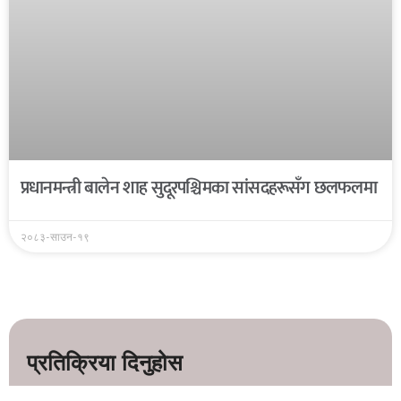
प्रधानमन्त्री बालेन शाह सुदूरपश्चिमका सांसदहरूसँग छलफलमा
२०८३-साउन-१९