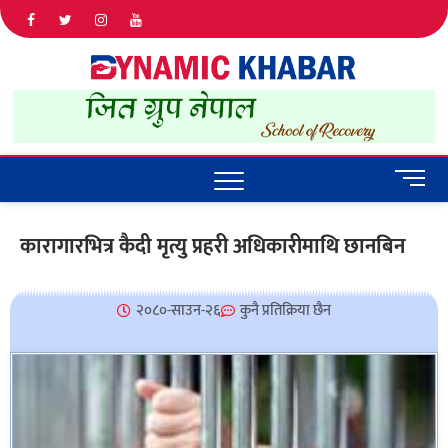
Dyna
ALL NEWS
IN NEPAL
Khab
M
e
n
कारागारभित्र कैदी मृत्यु प्रहरी अधिकारीमाथि छानबिन
u
B
u
२०८०-साउन-२६
कुनै प्रतिक्रिया छैन
t
t
o
n