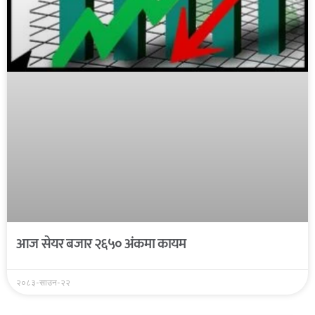
आज सेयर बजार २६५० अंकमा कायम
२०८३-साउन-२२