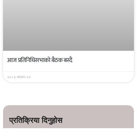
आज प्रतिनिधिसभाको बैठक बस्दै
२०८३-साउन-२२