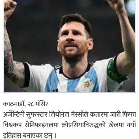
काठमाडौं, २८ मंसिर
अर्जेन्टिनी सुपरस्टार लियोनल मेस्सीले कतारमा जारी फिफा
विश्वकप सेमिफाइनलमा क्रोएसियाविरुद्धको खेलमा नयाँ
इतिहास बनाएका छन् ।