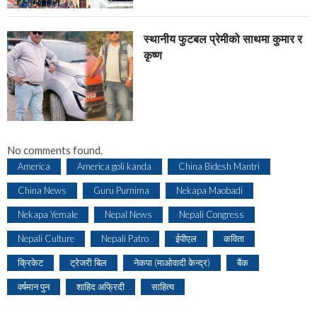
स्थानीय फुटबल प्रेमीको साथमा कुमार र
कृष्ण
No comments found.
America
America goli kanda
China Bidesh Mantri
China News
Guru Purnima
Nekapa Maobadi
Nekapa Yemale
Nepal News
Nepali Congress
Nepali Culture
Nepali Patro
ईपीएल
कविता
क्रिकेट
ट्रेजरी बिल
नेकपा (माओवादी केन्द्र)
बैंक
वर्षमान पुन
शाहिद अफ्रिदी
साहित्य