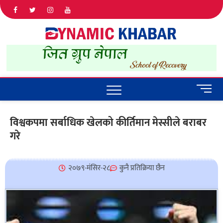
Dyna
ALL NEWS
IN NEPAL
Khab
M
e
n
विश्वकपमा सर्बाधिक खेलको कीर्तिमान मेस्सीले बराबर
u
गरे
B
u
t
t
२०७९-मंसिर-२८
कुनै प्रतिक्रिया छैन
o
n