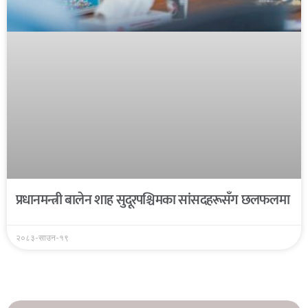
प्रधानमन्त्री बालेन शाह सुदूरपश्चिमका सांसदहरूसँग छलफलमा
२०८३-साउन-१९