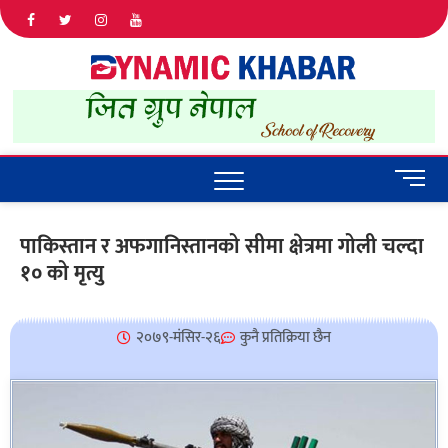
Dyna
ALL NEWS
IN NEPAL
Khab
M
e
n
पाकिस्तान र अफगानिस्तानको सीमा क्षेत्रमा गोली चल्दा
u
१० को मृत्यु
B
u
t
t
२०७९-मंसिर-२६
कुनै प्रतिक्रिया छैन
o
n