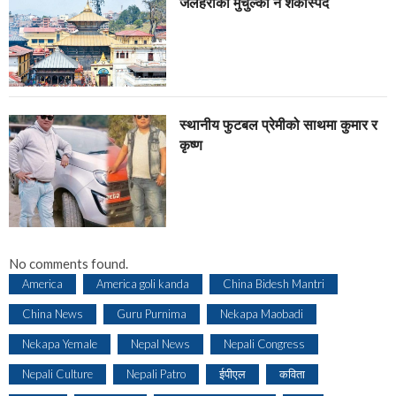
जलहरीको मुचुल्का नै शंंकास्पद
स्थानीय फुटबल प्रेमीको साथमा कुमार र
कृष्ण
No comments found.
America
America goli kanda
China Bidesh Mantri
China News
Guru Purnima
Nekapa Maobadi
Nekapa Yemale
Nepal News
Nepali Congress
Nepali Culture
Nepali Patro
ईपीएल
कविता