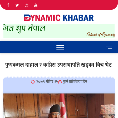
Dyna
ALL NEWS
IN NEPAL
Khab
M
e
n
पुष्पकमल दाहाल र कांग्रेस उपसभापति खड्का विच भेट
u
B
u
२०७९-मंसिर-१५
कुनै प्रतिक्रिया छैन
t
t
o
n