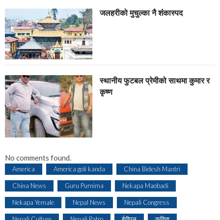
जलहरीको मुचुल्का नै शंंकास्पद
स्थानीय फुटबल प्रेमीको साथमा कुमार र
कृष्ण
No comments found.
America
America goli kanda
China Bidesh Mantri
China News
Guru Purnima
Nekapa Maobadi
Nekapa Yemale
Nepal News
Nepali Congress
Nepali Culture
Nepali Patro
ईपीएल
कविता