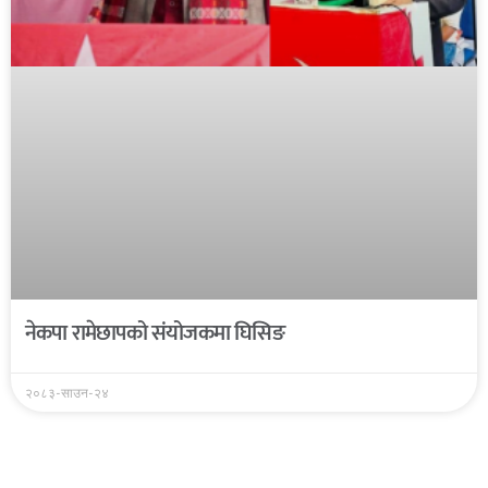
नेकपा रामेछापको संयोजकमा घिसिङ
२०८३-साउन-२४