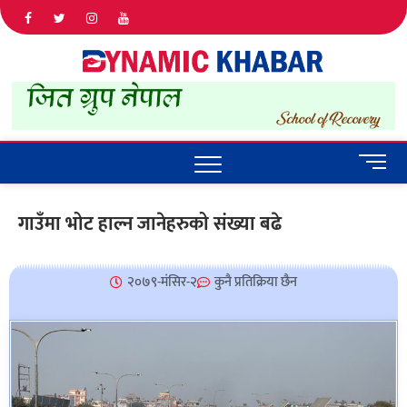
Dyna
ALL NEWS
IN NEPAL
Khab
M
e
n
गाउँमा भोट हाल्न जानेहरुको संख्या बढे
u
B
u
२०७९-मंसिर-२
कुनै प्रतिक्रिया छैन
t
t
o
n