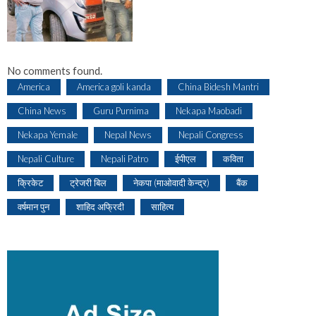
No comments found.
America
America goli kanda
China Bidesh Mantri
China News
Guru Purnima
Nekapa Maobadi
Nekapa Yemale
Nepal News
Nepali Congress
Nepali Culture
Nepali Patro
ईपीएल
कविता
क्रिकेट
ट्रेजरी बिल
नेकपा (माओवादी केन्द्र)
बैंक
वर्षमान पुन
शाहिद अफ्रिदी
साहित्य