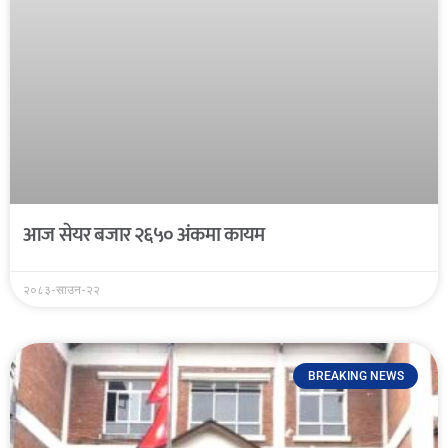
आज सेयर बजार २६५० अंकमा कायम
२०८३-साउन-२२
BREAKING NEWS