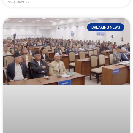
२०८३-साउन-२२
BREAKING NEWS