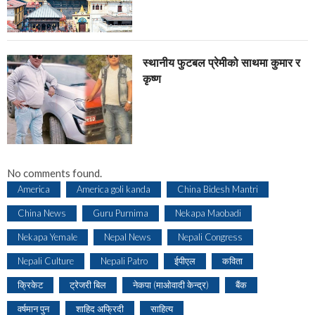
स्थानीय फुटबल प्रेमीको साथमा कुमार र
कृष्ण
No comments found.
America
America goli kanda
China Bidesh Mantri
China News
Guru Purnima
Nekapa Maobadi
Nekapa Yemale
Nepal News
Nepali Congress
Nepali Culture
Nepali Patro
ईपीएल
कविता
क्रिकेट
ट्रेजरी बिल
नेकपा (माओवादी केन्द्र)
बैंक
वर्षमान पुन
शाहिद अफ्रिदी
साहित्य