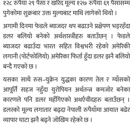
१२८ रुपैयाँ २९ पैसा र खरिद मूल्य १२७ रुपैयाँ ६९ पैसासम्म
पुगेकोमा शुक्रबार उक्त मुल्यबाट माथि लागेको थियो ।
अगामी दिनमा फेडले ब्याजदर थप बढाउने प्रक्षेपण भइरहँदा
डलर बलियो बनेको अर्थशास्त्रीहरु बताउँछन् । फेडले
ब्याजदर बढाउँदा भारत सहित विश्वभरी रहेको अमेरिकी
लगानी (पोर्टफोलियो) अमेरिका फिर्ता हुँदा डलर झनै बलियो
बन्दै गएको छ ।
यसका साथै रुस–युक्रेन युद्धका कारण तेल र ग्याँसको
आपूर्ति सहज नहुँदा युरोपियन अर्थतन्त्र कमजोर बनेका
कारणले पनि डलर महँगिएको अथर्एवीदहरु बताउँछन् ।
डलरको मूल्य लगातार बढ्दा नेपाली रुपैयाँमा आयात बढेर
व्यापार घाटा झनै बढ्ने जोखिम रहेको छ ।