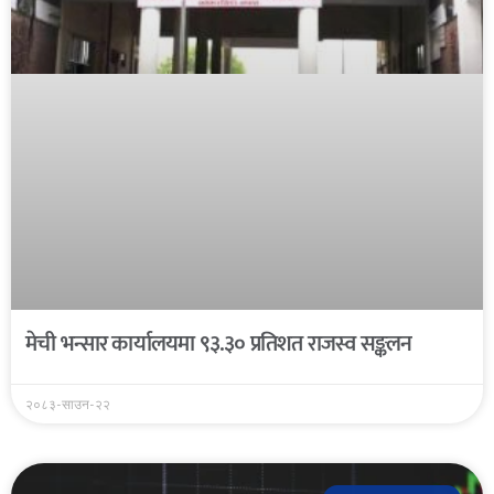
मेची भन्सार कार्यालयमा ९३.३० प्रतिशत राजस्व सङ्कलन
२०८३-साउन-२२