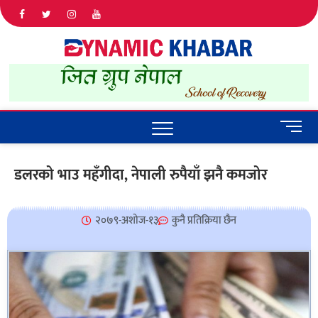
Dyna
ALL NEWS
IN NEPAL
Khab
M
e
n
डलरको भाउ महँगीदा, नेपाली रुपैयाँ झनै कमजोर
u
B
u
२०७९-अशोज-१३
कुनै प्रतिक्रिया छैन
t
t
o
n