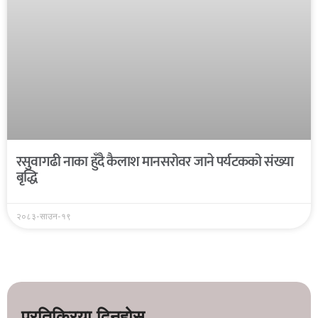
रसुवागढी नाका हुँदै कैलाश मानसरोवर जाने पर्यटकको संख्या
बृद्धि
२०८३-साउन-१९