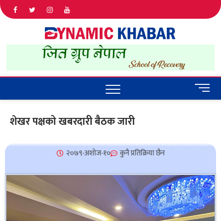
Dyna
ALL NEWS
IN NEPAL
Khab
M
e
n
शेखर पक्षको खबरदारी बैठक जारी
u
B
u
२०७९-अशोज-१०
कुनै प्रतिक्रिया छैन
t
t
o
n