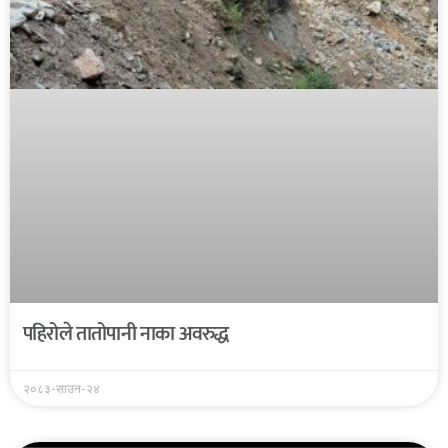
पहिरोले तातोपानी नाका अवरुद्ध
२०८३-साउन-२४