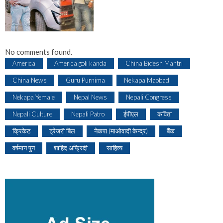
No comments found.
America
America goli kanda
China Bidesh Mantri
China News
Guru Purnima
Nekapa Maobadi
Nekapa Yemale
Nepal News
Nepali Congress
Nepali Culture
Nepali Patro
ईपीएल
कविता
क्रिकेट
ट्रेजरी बिल
नेकपा (माओवादी केन्द्र)
बैंक
वर्षमान पुन
शाहिद अफ्रिदी
साहित्य